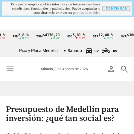
Este portal emplea cookies internas y de terceros con fines
estadísticos, funcionales y publicitarios. Puede aceptarlas o
CONTINUAR
consultar más en nuestra
politica de cookies
2,8 %
$4178,23
5,81 %
12,48 %
$386,127
PIB
TRM
IPC
DTF
UVR
Cintillo
▲ 0.10
▲ 0.42
▼ 0.12
▲ 0.05
▲ 0.
de
Pico y Placa Medellín
Sabado
no
no
indicadores
económicos
menu
person
search
Sábado
, 8 de Agosto de 2026
Colombia
Presupuesto de Medellín para
inversión: ¿qué tan social es?