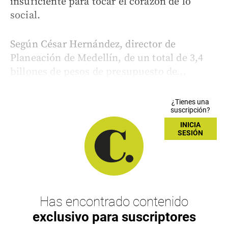
insuficiente para tocar el corazón de lo
social.
Según César Hernández, director de
Planeación de Medellín, de un total de 3,4
billones de pesos de presupuesto de...
¿Tienes una
suscripción?
INICIA
SESIÓN
Has encontrado contenido
exclusivo para suscriptores