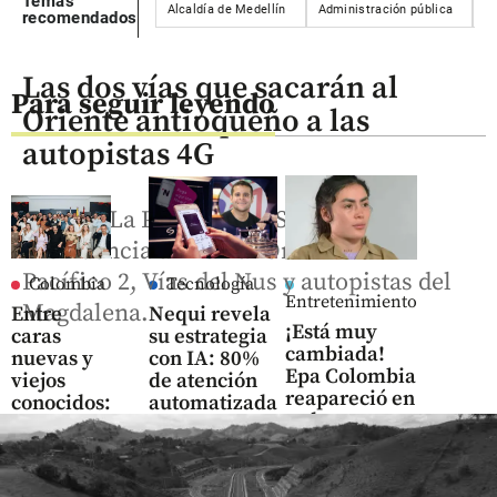
Temas
Alcaldía de Medellín
Administración pública
M
recomendados
Las dos vías que sacarán al
Para seguir leyendo
Oriente antioqueño a las
autopistas 4G
La Ceja-La Pintada y El Santuario-
Providencia unirán al Oriente con
Pacífico 2, Vías del Nus y autopistas del
Colombia
Tecnología
Entretenimiento
Magdalena.
Entre
Nequi revela
¡Está muy
caras
su estrategia
cambiada!
nuevas y
con IA: 80%
Epa Colombia
viejos
de atención
reapareció en
conocidos:
automatizada
redes y
así es el
y cartera de
parece otra
nuevo
crédito
Gobierno
multiplicada
share
por diez