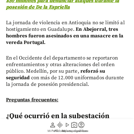
$50 millones para denunciar ataques durante la
posesión de De la Espriella
La jornada de violencia en Antioquia no se limitó al
hostigamiento en Guadalupe.
En Abejorral, tres
hombres fueron asesinados en una masacre en la
vereda Portugal.
En el Occidente del departamento se reportaron
enfrentamientos y otras alteraciones del orden
público. Medellín, por su parte,
reforzó su
seguridad
con más de 12.000 uniformados durante
la jornada de posesión presidencial.
Preguntas frecuentes:
¿Qué ocurrió en la subestación
policial de Porce III en Antioquia?
person
graphic_eq
play_arrow
photo_camera
account_circle
Mi Perfil
Pódcast
Reportajes gráficos
Videos
Suscríbete