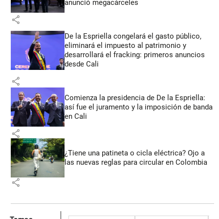
anunció megacárceles
share
De la Espriella congelará el gasto público,
eliminará el impuesto al patrimonio y
desarrollará el fracking: primeros anuncios
desde Cali
share
Comienza la presidencia de De la Espriella:
así fue el juramento y la imposición de banda
en Cali
share
¿Tiene una patineta o cicla eléctrica? Ojo a
las nuevas reglas para circular en Colombia
share