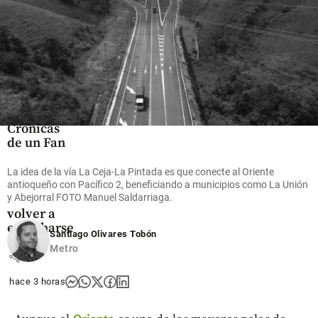
share
share
Críticos
Crónicas
de un Fan
Fatal:
Estados
La idea de la vía La Ceja-La Pintada es que conecte al Oriente
Alterados
antioqueño con Pacífico 2, beneficiando a municipios como La Unión
y Abejorral FOTO Manuel Saldarriaga.
decide
volver a
escucharse
Santiago Olivares Tobón
Metro
share
hace 3 horas