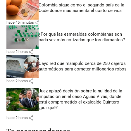
Colombia sigue como el segundo país de la
Ocde donde más aumenta el costo de vida
share
hace 45 minutos
¿Por qué las esmeraldas colombianas son
cada vez más cotizadas que los diamantes?
share
hace 2 horas
Cayó red que manipuló cerca de 250 cajeros
automáticos para cometer millonarios robos
share
hace 2 horas
Juez aplazó decisión sobre la nulidad de la
imputación en el caso Aguas Vivas, donde
está comprometido el exalcalde Quintero
¿por qué?
share
hace 2 horas