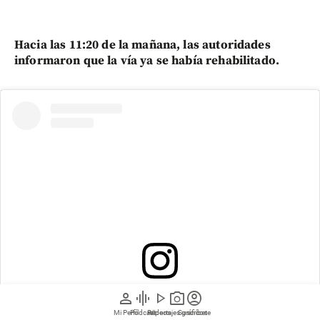
Hacia las 11:20 de la mañana, las autoridades
informaron que la vía ya se había rehabilitado.
person
graphic_eq
play_arrow
photo_camera
account_circle
Ver esta publicación en Instagram
Mi Perfil
Pódcast
Reportajes gráficos
Videos
Suscríbete