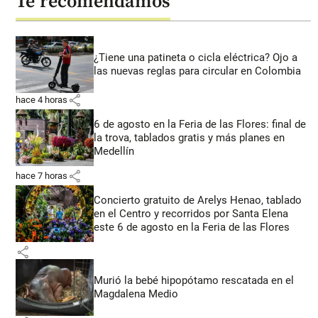
Te recomendamos
¿Tiene una patineta o cicla eléctrica? Ojo a
las nuevas reglas para circular en Colombia
share
hace 4 horas
6 de agosto en la Feria de las Flores: final de
la trova, tablados gratis y más planes en
Medellín
share
hace 7 horas
Concierto gratuito de Arelys Henao, tablado
en el Centro y recorridos por Santa Elena
este 6 de agosto en la Feria de las Flores
share
Murió la bebé hipopótamo rescatada en el
Magdalena Medio