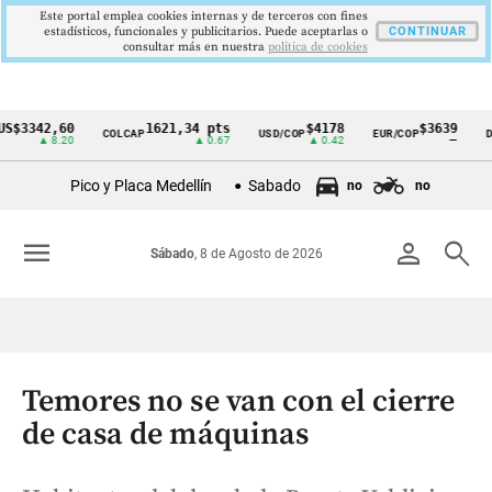
Este portal emplea cookies internas y de terceros con fines
estadísticos, funcionales y publicitarios. Puede aceptarlas o
CONTINUAR
consultar más en nuestra
politica de cookies
42,60
1621,34 pts
$4178
$3639
COLCAP
USD/COP
EUR/COP
DESEMP
Cintillo
▲ 8.20
▲ 0.67
▲ 0.42
—
de
Pico y Placa Medellín
Sabado
no
no
indicadores
económicos
menu
person
search
Sábado
, 8 de Agosto de 2026
Colombia
Temores no se van con el cierre
de casa de máquinas