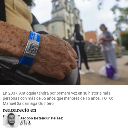
discurso
polémica
López
será
como
ganó dos
desde un
sede
oros y
cantón
alterna de
rompió
militar
De La
récord
Espriella?
mundial
share
share
share
Entretenimiento
¡Está muy
En 2037, Antioquia tendrá por primera vez en su historia más
cambiada!
personas con más de 65 años que menores de 15 años. FOTO:
Manuel Saldarriaga Quintero
Epa Colombia
reapareció en
redes y
Jacobo Betancur Peláez
parece otra
Metro