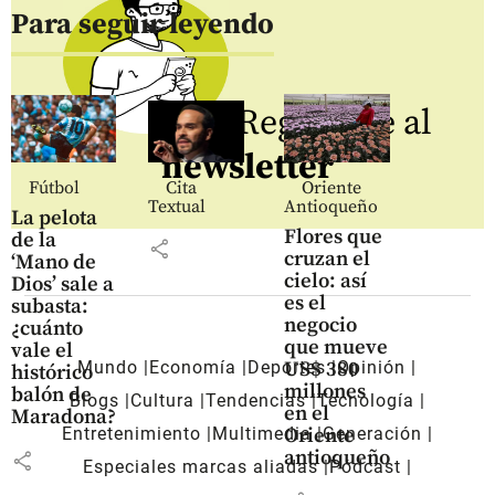
Para seguir leyendo
Regístrate al
newsletter
Fútbol
Cita
Oriente
Textual
Antioqueño
La pelota
Flores que
de la
share
cruzan el
‘Mano de
cielo: así
Dios’ sale a
es el
subasta:
negocio
¿cuánto
que mueve
vale el
US$ 380
Mundo
Economía
Deportes
Opinión
histórico
millones
balón de
Blogs
Cultura
Tendencias
Tecnología
en el
Maradona?
Oriente
Entretenimiento
Multimedia
Generación
antioqueño
share
Especiales marcas aliadas
Pódcast