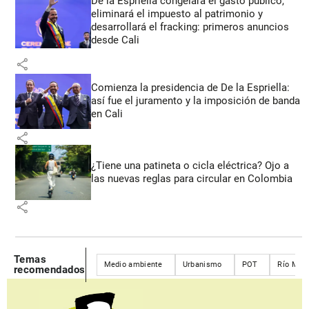
De la Espriella congelará el gasto público,
eliminará el impuesto al patrimonio y
desarrollará el fracking: primeros anuncios
desde Cali
share
Comienza la presidencia de De la Espriella:
así fue el juramento y la imposición de banda
en Cali
share
¿Tiene una patineta o cicla eléctrica? Ojo a
las nuevas reglas para circular en Colombia
share
Temas
Medio ambiente
Urbanismo
POT
Río Mede
recomendados