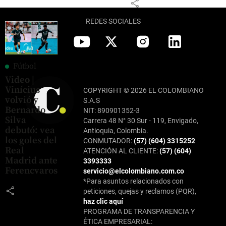
share
REDES SOCIALES
Fútbol
Video |
Vinícius
COPYRIGHT © 2026 EL COLOMBIANO
volvió y
S.A.S
Bernardo
NIT: 890901352-3
Silva
Carrera 48 N° 30 Sur - 119, Envigado,
debutó: vea
Antioquia, Colombia.
los goles del
CONMUTADOR:
(57) (604) 3315252
Real
ATENCIÓN AL CLIENTE:
(57) (604)
Madrid ante
3393333
Ferencvaros
servicio@elcolombiano.com.co
*Para asuntos relacionados con
share
peticiones, quejas y reclamos (PQR),
haz clic aquí
PROGRAMA DE TRANSPARENCIA Y
ÉTICA EMPRESARIAL: