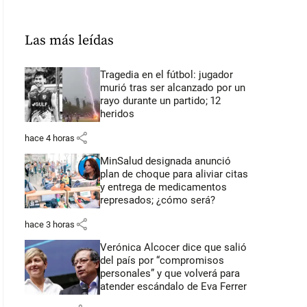
Las más leídas
Tragedia en el fútbol: jugador
murió tras ser alcanzado por un
rayo durante un partido; 12
heridos
share
hace 4 horas
MinSalud designada anunció
plan de choque para aliviar citas
y entrega de medicamentos
represados; ¿cómo será?
share
hace 3 horas
Verónica Alcocer dice que salió
del país por “compromisos
personales” y que volverá para
atender escándalo de Eva Ferrer