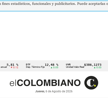
 fines estadísticos, funcionales y publicitarios. Puede aceptarlas
,81 %
12,48 %
$386,1273
DTF
UVR
SMMLV
Dep. Término Fijo
Unidad Valor Real
Salario
▼ 0.12
▲ 0.05
▲ 0.03
Jueves
, 6 de Agosto de 2026