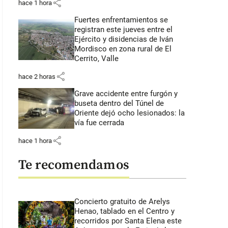
share
hace 1 hora
Fuertes enfrentamientos se
registran este jueves entre el
Ejército y disidencias de Iván
Mordisco en zona rural de El
Cerrito, Valle
share
hace 2 horas
Grave accidente entre furgón y
buseta dentro del Túnel de
Oriente dejó ocho lesionados: la
vía fue cerrada
share
hace 1 hora
Te recomendamos
Concierto gratuito de Arelys
Henao, tablado en el Centro y
recorridos por Santa Elena este