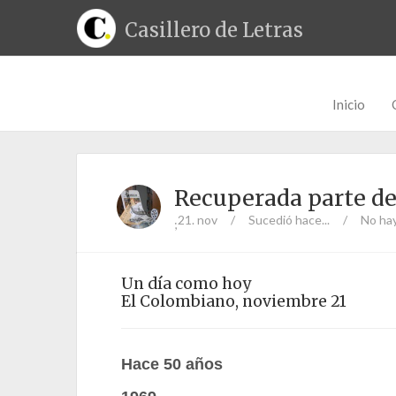
Casillero de Letras
Inicio
Recuperada parte de
21. nov
/
Sucedió hace...
/
No ha
;
Un día como hoy
El Colombiano, noviembre 21
Hace 50 años