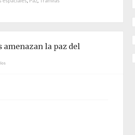
 espaciales
,
Paz
,
Tranvías
s amenazan la paz del
ios