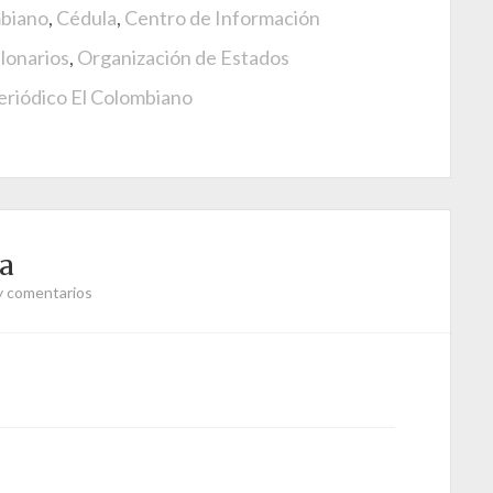
mbiano
,
Cédula
,
Centro de Información
lonarios
,
Organización de Estados
eriódico El Colombiano
ra
y comentarios