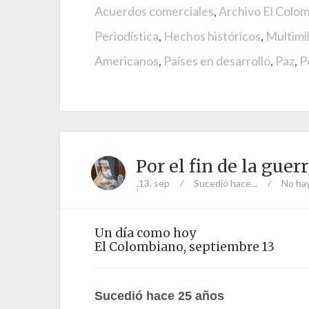
Acuerdos comerciales
,
Archivo El Colo
Periodística
,
Hechos históricos
,
Multimil
Americanos
,
Países en desarrollo
,
Paz
,
P
Por el fin de la guer
13. sep
/
Sucedió hace...
/
No ha
;
Un día como hoy
El Colombiano, septiembre 13
Sucedió hace 25 años