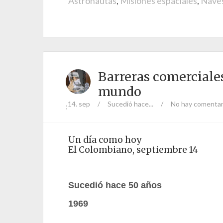
Astronautas
,
Misiones espaciales
,
Naves
Barreras comerciale
mundo
14. sep
/
Sucedió hace...
/
No hay comentar
;
Un día como hoy
El Colombiano, septiembre 14
Sucedió hace 50 años
1969