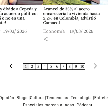
y divide a Cepeda y
Arancel de 35% al acero
su acuerdo político:
encarecería la vivienda hasta
rá o no en una
2,2% en Colombia, advirtió
nte?
Camacol
19/03/ 2026
Economía
19/03/ 2026
share
arrow_back_ios
arrow_forward_ios
1
2
3
4
5
6
7
8
9
10
Opinión
Blogs
Cultura
Tendencias
Tecnología
Entret
Especiales marcas aliadas
Pódcast