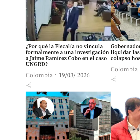
¿Por qué la Fiscalía no vincula
Gobernador
formalmente a una investigación
liquidar las
a Jaime Ramírez Cobo en el caso
colapso hos
UNGRD?
Colombia
Colombia
19/03/ 2026
share
share