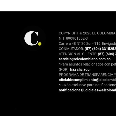
REDES SOCIALES
COPYRIGHT © 2026 EL COLOMBIA
NIT: 890901352-3
Carrera 48 N° 30 Sur - 119, Envigad
CONMUTADOR:
(57) (604) 331525
ATENCIÓN AL CLIENTE:
(57) (604)
servicio@elcolombiano.com.co
*Para asuntos relacionados con pet
(PQR),
haz clic aquí
PROGRAMA DE TRANSPARENCIA Y 
oficialdecumplimiento@elcolomb
*Buzón exclusivo para notificaciones
notificacionesjudiciales@elcolom