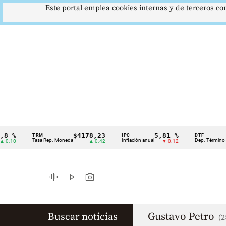
Este portal emplea cookies internas y de terceros con
%
$4178,23
5,81 %
1
TRM
IPC
DTF
Cintillo
Tasa Rep. Moneda
Inflación anual
Dep. Término Fijo
0
▲ 0.42
▼ 0.12
de
indicadores
graphic_eq
play_arrow
photo_camera
económicos
Colombia
Gustavo Petro
Buscar noticias
(2