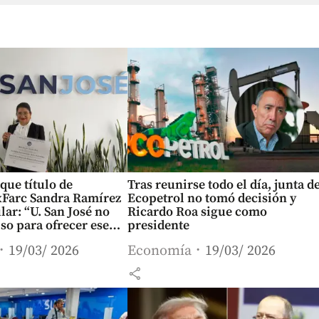
ue título de
Tras reunirse todo el día, junta d
xFarc Sandra Ramírez
Ecopetrol no tomó decisión y
lar: “U. San José no
Ricardo Roa sigue como
so para ofrecer ese
presidente
19/03/ 2026
Economía
19/03/ 2026
share