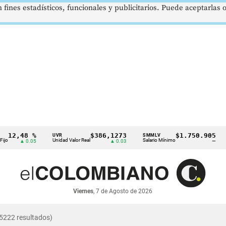
 fines estadísticos, funcionales y publicitarios. Puede aceptarlas
2,48 %
$386,1273
$1.750.905
UVR
SMMLV
BR
Unidad Valor Real
Salario Mínimo
Pet
▲ 0.05
▲ 0.03
—
Viernes
, 7 de Agosto de 2026
5222 resultados)