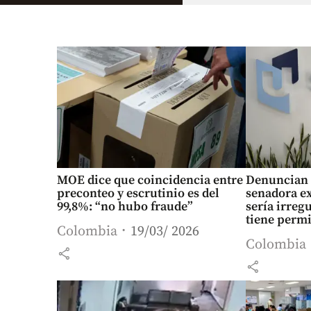
MOE dice que coincidencia entre
Denuncian q
preconteo y escrutinio es del
senadora e
99,8%: “no hubo fraude”
sería irregu
tiene permi
Colombia
19/03/ 2026
posgrado”
Colombia
share
share