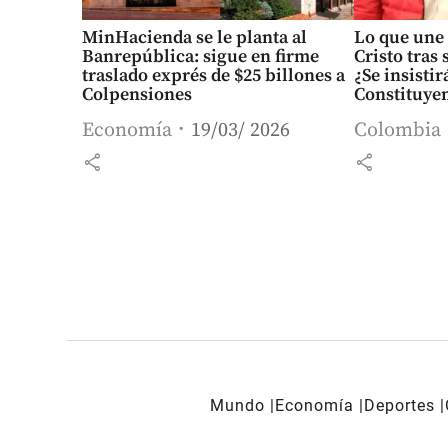
MinHacienda se le planta al
Lo que une 
Banrepública: sigue en firme
Cristo tras 
traslado exprés de $25 billones a
¿Se insisti
Colpensiones
Constituye
Economía
19/03/ 2026
Colombia
share
share
Mundo
Economía
Deportes