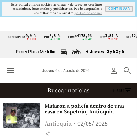
Este portal emplea cookies internas y de terceros con fines
estadísticos, funcionales y publicitarios. Puede aceptarlas o
CONTINUAR
consultar más en nuestra
politica de cookies
9,9 %
2,8 %
$4178,23
5,81 %
12,
DESEMPLEO
PIB
TRM
IPC
DTF
Cintillo
▼ 0.30
▲ 0.10
▲ 0.42
▼ 0.12
▲
de
Pico y Placa Medellín
Jueves
3 y 6
3 y 6
indicadores
económicos
menu
person
search
Jueves
, 6 de Agosto de 2026
Colombia
filter_list
Buscar noticias
Filtrar
Policía Antioquia
Mataron a policía dentro de una
(14287 resultados)
casa en Sopetrán, Antioquia
Antioquia
02/05/ 2025
share