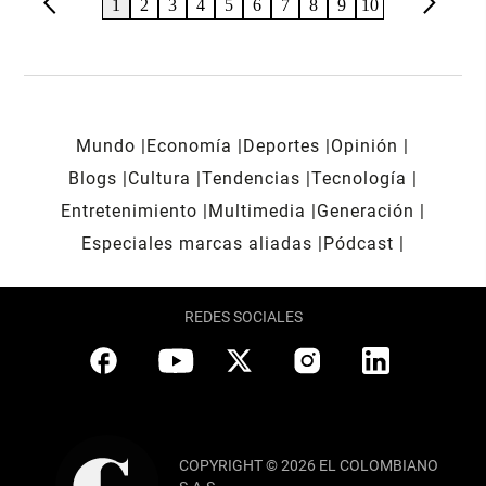
arrow_back_ios
arrow_forward_ios
1
2
3
4
5
6
7
8
9
10
Mundo
Economía
Deportes
Opinión
Blogs
Cultura
Tendencias
Tecnología
Entretenimiento
Multimedia
Generación
Especiales marcas aliadas
Pódcast
REDES SOCIALES
COPYRIGHT © 2026 EL COLOMBIANO