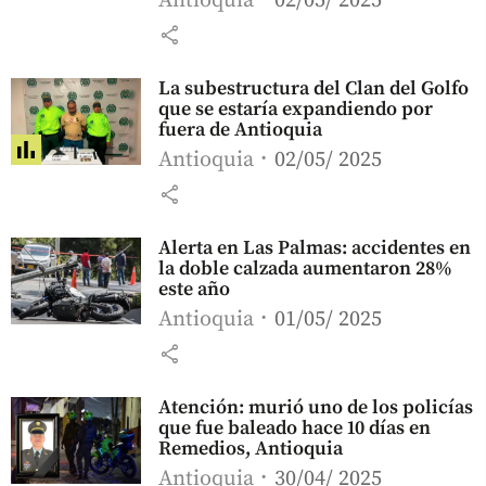
Antioquia
02/05/ 2025
share
La subestructura del Clan del Golfo
que se estaría expandiendo por
fuera de Antioquia
Antioquia
02/05/ 2025
share
Alerta en Las Palmas: accidentes en
la doble calzada aumentaron 28%
este año
Antioquia
01/05/ 2025
share
Atención: murió uno de los policías
que fue baleado hace 10 días en
Remedios, Antioquia
Antioquia
30/04/ 2025