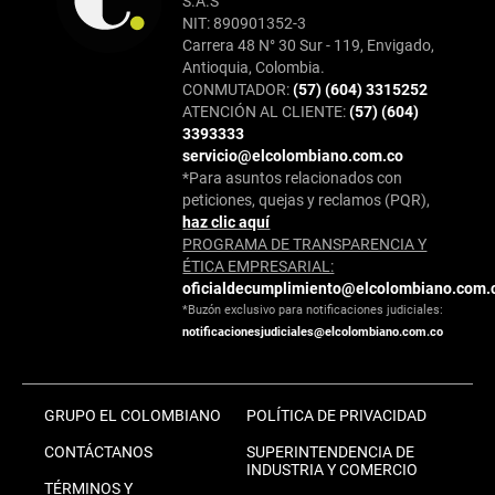
S.A.S
NIT: 890901352-3
Carrera 48 N° 30 Sur - 119, Envigado,
Antioquia, Colombia.
CONMUTADOR:
(57) (604) 3315252
ATENCIÓN AL CLIENTE:
(57) (604)
3393333
servicio@elcolombiano.com.co
*Para asuntos relacionados con
peticiones, quejas y reclamos (PQR),
haz clic aquí
PROGRAMA DE TRANSPARENCIA Y
ÉTICA EMPRESARIAL:
oficialdecumplimiento@elcolombiano.com.
*Buzón exclusivo para notificaciones judiciales:
notificacionesjudiciales@elcolombiano.com.co
GRUPO EL COLOMBIANO
POLÍTICA DE PRIVACIDAD
CONTÁCTANOS
SUPERINTENDENCIA DE
INDUSTRIA Y COMERCIO
TÉRMINOS Y