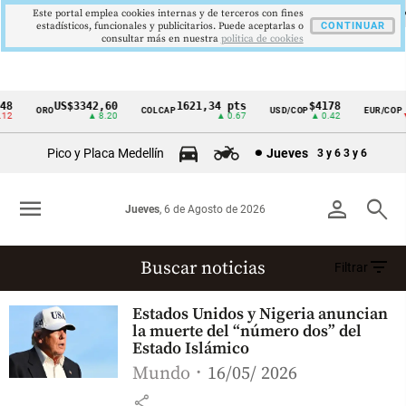
Este portal emplea cookies internas y de terceros con fines
estadísticos, funcionales y publicitarios. Puede aceptarlas o
CONTINUAR
consultar más en nuestra
politica de cookies
8
US$3342,60
1621,34 pts
$4178
$
ORO
COLCAP
USD/COP
EUR/COP
Cintillo
2
▲ 8.20
▲ 0.67
▲ 0.42
▼ 
de
Pico y Placa Medellín
Jueves
3 y 6
3 y 6
indicadores
económicos
menu
person
search
Jueves
, 6 de Agosto de 2026
Colombia
filter_list
Buscar noticias
Filtrar
Africa
Estados Unidos y Nigeria anuncian
(6755 resultados)
la muerte del “número dos” del
Estado Islámico
Mundo
16/05/ 2026
share