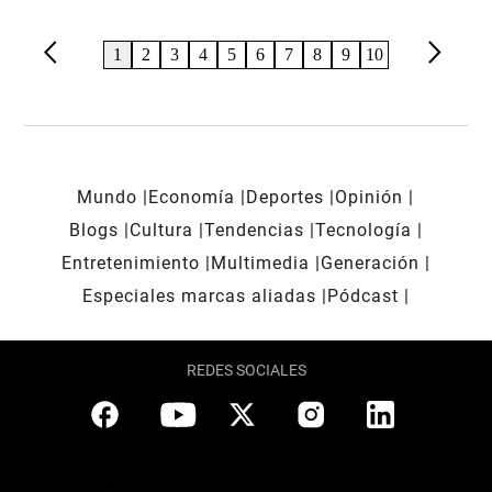
arrow_back_ios
arrow_forward_ios
1
2
3
4
5
6
7
8
9
10
Mundo
Economía
Deportes
Opinión
Blogs
Cultura
Tendencias
Tecnología
Entretenimiento
Multimedia
Generación
Especiales marcas aliadas
Pódcast
REDES SOCIALES