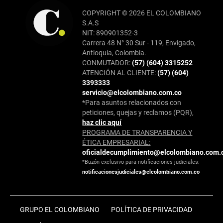
COPYRIGHT © 2026 EL COLOMBIANO
S.A.S
NIT: 890901352-3
Carrera 48 N° 30 Sur - 119, Envigado,
Antioquia, Colombia.
CONMUTADOR:
(57) (604) 3315252
ATENCIÓN AL CLIENTE:
(57) (604)
3393333
servicio@elcolombiano.com.co
*Para asuntos relacionados con
peticiones, quejas y reclamos (PQR),
haz clic aquí
PROGRAMA DE TRANSPARENCIA Y
ÉTICA EMPRESARIAL:
oficialdecumplimiento@elcolombiano.com.
*Buzón exclusivo para notificaciones judiciales:
notificacionesjudiciales@elcolombiano.com.co
GRUPO EL COLOMBIANO
POLÍTICA DE PRIVACIDAD