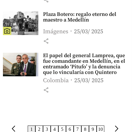
Plaza Botero: regalo eterno del
maestro a Medellín
Imágenes
25/03/ 2025
share
El papel del general Lamprea, que
fue comandante en Medellín, en el
entramado ‘Pitufo’ y la denuncia
que lo vincularía con Quintero
Colombia
25/03/ 2025
share
arrow_back_ios
arrow_forward_ios
1
2
3
4
5
6
7
8
9
10