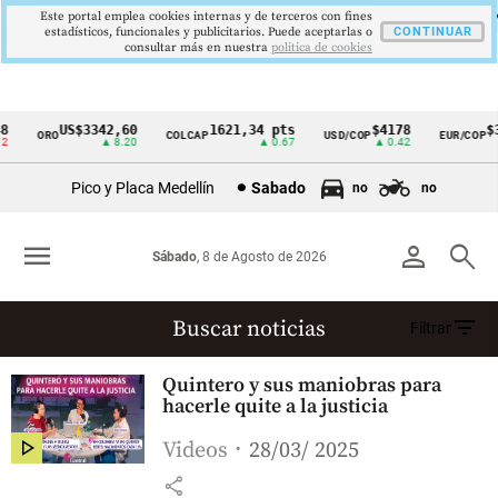
Este portal emplea cookies internas y de terceros con fines
estadísticos, funcionales y publicitarios. Puede aceptarlas o
CONTINUAR
consultar más en nuestra
politica de cookies
US$3342,60
1621,34 pts
$4178
$3
ORO
COLCAP
USD/COP
EUR/COP
Cintillo
▲ 8.20
▲ 0.67
▲ 0.42
de
Pico y Placa Medellín
Sabado
no
no
indicadores
económicos
menu
person
search
Sábado
, 8 de Agosto de 2026
Colombia
filter_list
Buscar noticias
Filtrar
Exalcalde De Medellín
Quintero y sus maniobras para
(2078 resultados)
hacerle quite a la justicia
Videos
28/03/ 2025
share