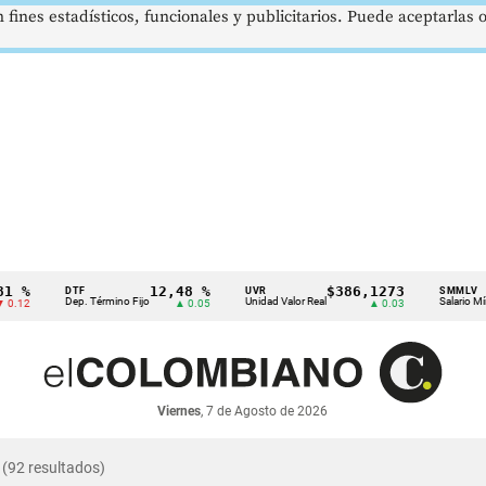
 fines estadísticos, funcionales y publicitarios. Puede aceptarlas
%
12,48 %
$386,1273
DTF
UVR
SMMLV
Dep. Término Fijo
Unidad Valor Real
Salario Mínimo
2
▲ 0.05
▲ 0.03
Viernes
, 7 de Agosto de 2026
(92 resultados)