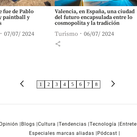
e fue de Pablo
Valencia, en España, una ciudad
 paintball y
del futuro encapsulada entre lo
s
cosmopolita y la tradición
07/07/ 2024
Turismo
06/07/ 2024
share
arrow_back_ios
arrow_forward_ios
1
2
3
4
5
6
7
8
Opinión
Blogs
Cultura
Tendencias
Tecnología
Entret
Especiales marcas aliadas
Pódcast