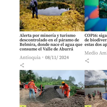
Alerta por minería y turismo
COP16: sig
descontrolado en el páramo de
de biodiver
Belmira, donde nace el agua que
estas dos a
consume el Valle de Aburrá
Medio Am
Antioquia
08/11/ 2024
share
share