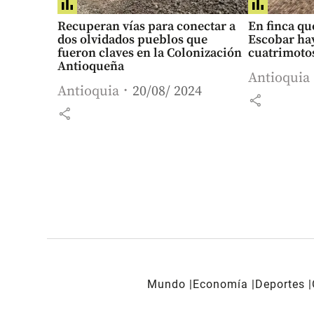
Recuperan vías para conectar a
En finca qu
dos olvidados pueblos que
Escobar hay
fueron claves en la Colonización
cuatrimoto
Antioqueña
Antioquia
Antioquia
20/08/ 2024
share
share
Mundo
Economía
Deportes