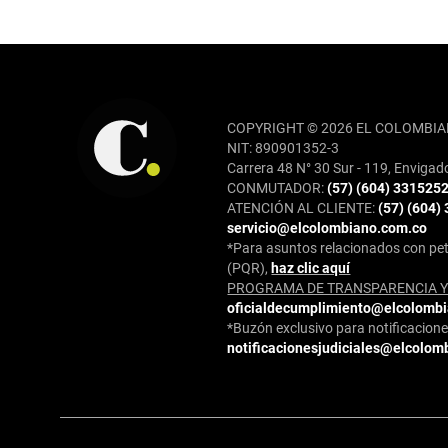
REDES SOCIALES
COPYRIGHT © 2026 EL COLOMBIA
NIT: 890901352-3
Carrera 48 N° 30 Sur - 119, Envigad
CONMUTADOR:
(57) (604) 331525
ATENCIÓN AL CLIENTE:
(57) (604)
servicio@elcolombiano.com.co
*Para asuntos relacionados con pet
(PQR),
haz clic aquí
PROGRAMA DE TRANSPARENCIA Y 
oficialdecumplimiento@elcolomb
*Buzón exclusivo para notificaciones
notificacionesjudiciales@elcolom