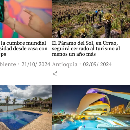
a la cumbre mundial
El Páramo del Sol, en Urrao,
sidad desde casa con
seguirá cerrado al turismo al
pps
menos un año más
biente
21/10/ 2024
Antioquia
02/09/ 2024
share