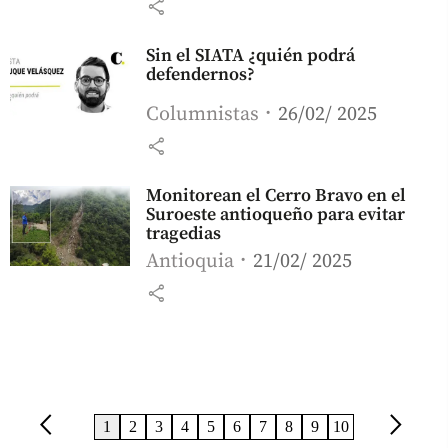
share
Sin el SIATA ¿quién podrá
defendernos?
Columnistas
26/02/ 2025
share
Monitorean el Cerro Bravo en el
Suroeste antioqueño para evitar
tragedias
Antioquia
21/02/ 2025
share
arrow_back_ios
arrow_forward_ios
1
2
3
4
5
6
7
8
9
10