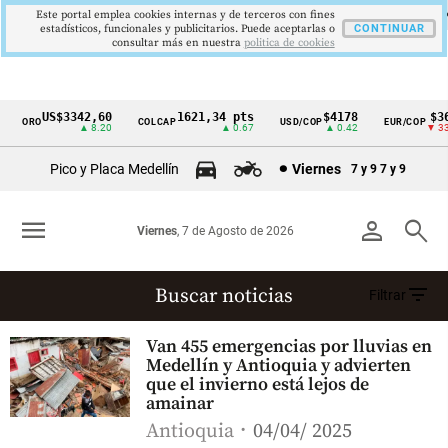
Este portal emplea cookies internas y de terceros con fines
estadísticos, funcionales y publicitarios. Puede aceptarlas o
CONTINUAR
consultar más en nuestra
politica de cookies
US$3342,60
1621,34 pts
$4178
$36
ORO
COLCAP
USD/COP
EUR/COP
Cintillo
▲ 8.20
▲ 0.67
▲ 0.42
▼ 33
de
Pico y Placa Medellín
Viernes
7 y 9
7 y 9
indicadores
económicos
menu
person
search
Viernes
, 7 de Agosto de 2026
Colombia
filter_list
Buscar noticias
Filtrar
Inundación
Van 455 emergencias por lluvias en
(1479 resultados)
Medellín y Antioquia y advierten
que el invierno está lejos de
amainar
Antioquia
04/04/ 2025