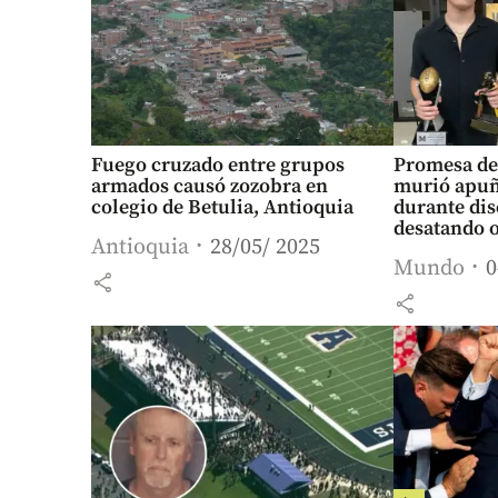
Fuego cruzado entre grupos
Promesa de
armados causó zozobra en
murió apuñ
colegio de Betulia, Antioquia
durante dis
desatando o
Antioquia
28/05/ 2025
racistas
Mundo
0
share
share