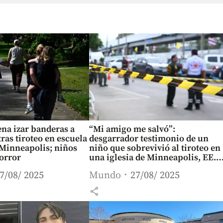
na izar banderas a
“Mi amigo me salvó”:
tras tiroteo en escuela
desgarrador testimonio de un
 Minneapolis; niños
niño que sobrevivió al tiroteo en
horror
una iglesia de Minneapolis, EE.
UU.
7/08/ 2025
Mundo
27/08/ 2025
share