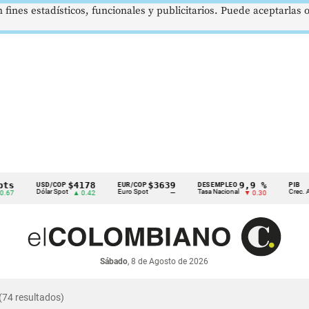
 fines estadísticos, funcionales y publicitarios. Puede aceptarlas
$4178
$3639
9,9 %
USD/COP
EUR/COP
DESEMPLEO
PIB
Dólar Spot
Euro Spot
Tasa Nacional
Crec. Anual
▲ 0.42
—
▼ 0.30
Sábado
, 8 de Agosto de 2026
(74 resultados)