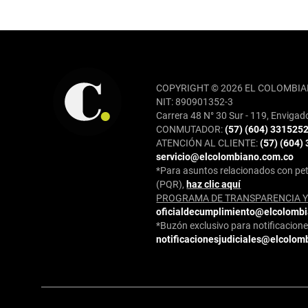
REDES SOCIALES
COPYRIGHT © 2026 EL COLOMBIA
NIT: 890901352-3
Carrera 48 N° 30 Sur - 119, Envigad
CONMUTADOR:
(57) (604) 331525
ATENCIÓN AL CLIENTE:
(57) (604)
servicio@elcolombiano.com.co
*Para asuntos relacionados con pet
(PQR),
haz clic aquí
PROGRAMA DE TRANSPARENCIA Y 
oficialdecumplimiento@elcolomb
*Buzón exclusivo para notificaciones
notificacionesjudiciales@elcolom