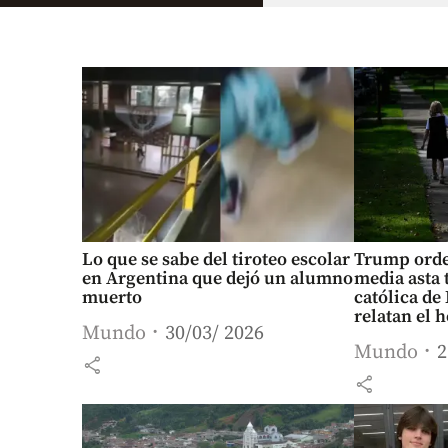
Lo que se sabe del tiroteo escolar
Trump orde
en Argentina que dejó un alumno
media asta 
muerto
católica de
relatan el 
Mundo
30/03/ 2026
Mundo
2
share
share