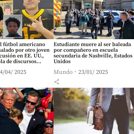
l fútbol americano
Estudiante muere al ser baleada
alado por otro joven
por compañero en escuela
cusión en EE. UU.,
secundaria de Nashville, Estados
la de discursos
Unidos
4/04/ 2025
Mundo
23/01/ 2025
share