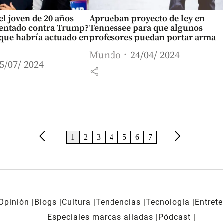
el joven de 20 años
Aprueban proyecto de ley en
tentado contra Trump?
Tennessee para que algunos
 que habría actuado en
profesores puedan portar arma
Mundo
24/04/ 2024
5/07/ 2024
share
arrow_back_ios
arrow_forward_ios
1
2
3
4
5
6
7
Opinión
Blogs
Cultura
Tendencias
Tecnología
Entret
Especiales marcas aliadas
Pódcast