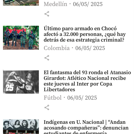
Medellín
06/05/ 2025
share
Último paro armado en Chocó
afectó a 32.000 personas, ¿qué hay
detrás de esa estrategia criminal?
Colombia
06/05/ 2025
share
El fantasma del 93 ronda el Atanasio
Girardot: Atlético Nacional recibe
este jueves al Inter por Copa
Libertadores
Fútbol
06/05/ 2025
share
Indígenas en U. Nacional | “Andan
acosando compañeras”: denuncian
estudiantes de enfermería