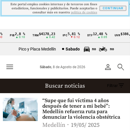
Este portal emplea cookies internas y de terceros con fines
estadísticos, funcionales y publicitarios. Puede aceptarlas o
CONTINUAR
consultar más en nuestra
politica de cookies
%
2,8 %
$4178,23
5,81 %
12,48 %
$386,
PIB
TRM
IPC
DTF
UVR
Cintillo
0
▲ 0.10
▲ 0.42
▼ 0.12
▲ 0.05
▲ 
de
Pico y Placa Medellín
Sabado
no
no
indicadores
económicos
menu
person
search
Sábado
, 8 de Agosto de 2026
Colombia
filter_list
Buscar noticias
Filtrar
Universidad Nacional
“Supe que fui víctima 4 años
(20701 resultados)
después de tener a mi bebé”:
Medellín refuerza ruta para
denunciar la violencia obstétrica
Medellín
19/05/ 2025