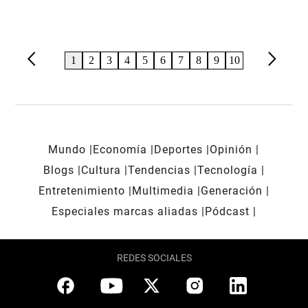
arrow_back_ios
arrow_forward_ios
1
2
3
4
5
6
7
8
9
10
Mundo
Economía
Deportes
Opinión
Blogs
Cultura
Tendencias
Tecnología
Entretenimiento
Multimedia
Generación
Especiales marcas aliadas
Pódcast
REDES SOCIALES