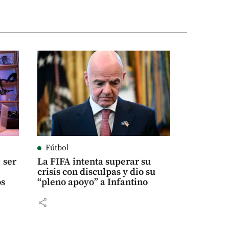
Fútbol
 ser
La FIFA intenta superar su
crisis con disculpas y dio su
os
“pleno apoyo” a Infantino
share