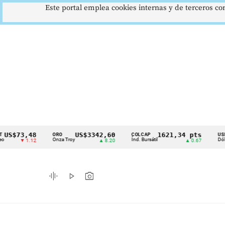
Este portal emplea cookies internas y de terceros con
3,48
US$3342,60
1621,34 pts
$
ORO
COLCAP
USD/COP
Cintillo
Onza Troy
Índ. Bursátil
Dólar Spot
▼ 1.12
▲ 8.20
▲ 0.67
de
indicadores
graphic_eq
play_arrow
photo_camera
económicos
Colombia