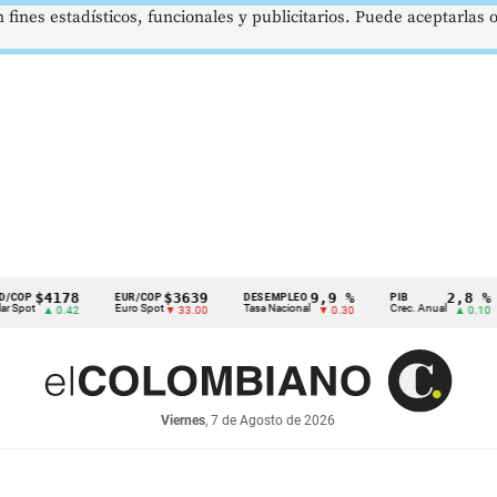
 fines estadísticos, funcionales y publicitarios. Puede aceptarlas
4178
$3639
9,9 %
2,8 %
EUR/COP
DESEMPLEO
PIB
TR
Euro Spot
Tasa Nacional
Crec. Anual
Tas
▲ 0.42
▼ 33.00
▼ 0.30
▲ 0.10
Viernes
, 7 de Agosto de 2026