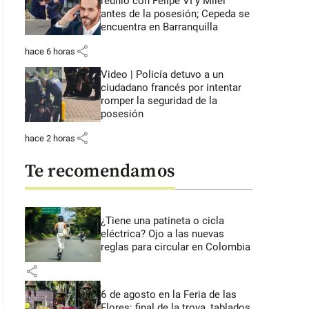
reunió con Felipe VI y Milei
antes de la posesión; Cepeda se
encuentra en Barranquilla
share
hace 6 horas
Video | Policía detuvo a un
ciudadano francés por intentar
romper la seguridad de la
posesión
share
hace 2 horas
Te recomendamos
¿Tiene una patineta o cicla
eléctrica? Ojo a las nuevas
reglas para circular en Colombia
share
6 de agosto en la Feria de las
Flores: final de la trova, tablados