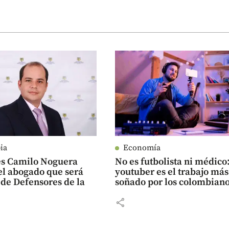
ia
Economía
es Camilo Noguera
No es futbolista ni médico:
el abogado que será
youtuber es el trabajo más
 de Defensores de la
soñado por los colombian
share