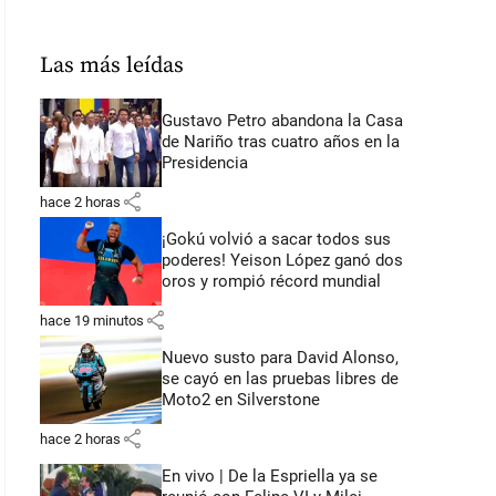
Las más leídas
Gustavo Petro abandona la Casa
de Nariño tras cuatro años en la
Presidencia
share
hace 2 horas
¡Gokú volvió a sacar todos sus
poderes! Yeison López ganó dos
oros y rompió récord mundial
share
hace 19 minutos
Nuevo susto para David Alonso,
se cayó en las pruebas libres de
Moto2 en Silverstone
share
hace 2 horas
En vivo | De la Espriella ya se