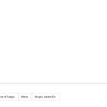
se el fuego
Meta
Sergio Jaramillo