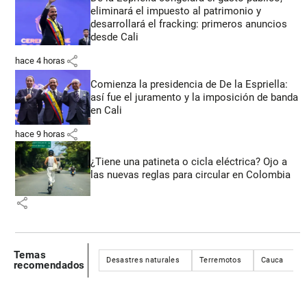
eliminará el impuesto al patrimonio y
desarrollará el fracking: primeros anuncios
desde Cali
share
hace 4 horas
Comienza la presidencia de De la Espriella:
así fue el juramento y la imposición de banda
en Cali
share
hace 9 horas
¿Tiene una patineta o cicla eléctrica? Ojo a
las nuevas reglas para circular en Colombia
share
Temas
Desastres naturales
Terremotos
Cauca
C
recomendados