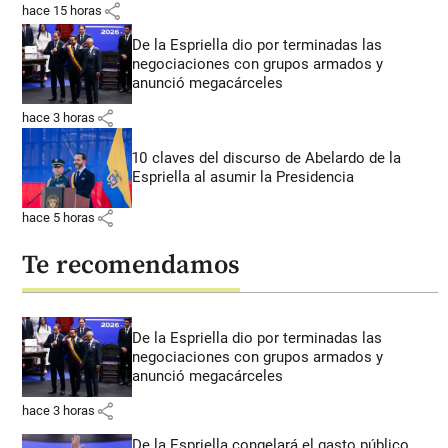
share
hace 15 horas
De la Espriella dio por terminadas las
negociaciones con grupos armados y
anunció megacárceles
share
hace 3 horas
10 claves del discurso de Abelardo de la
Espriella al asumir la Presidencia
share
hace 5 horas
Te recomendamos
De la Espriella dio por terminadas las
negociaciones con grupos armados y
anunció megacárceles
share
hace 3 horas
De la Espriella congelará el gasto público,