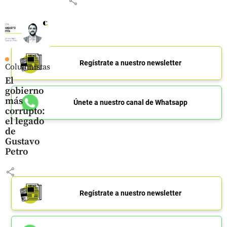
share
Regístrate a nuestro newsletter
Columnistas
El
gobierno
más
Únete a nuestro canal de Whatsapp
corrupto:
el legado
de
Gustavo
Petro
share
Regístrate a nuestro newsletter