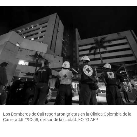
Los Bomberos de Cali reportaron grietas en la Clínica Colombia de la
Carrera 46 #9C-58, del sur de la ciudad. FOTO AFP