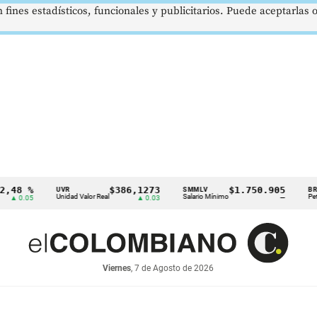
 fines estadísticos, funcionales y publicitarios. Puede aceptarlas
%
$386,1273
$1.750.905
US
UVR
SMMLV
BRENT
Unidad Valor Real
Salario Mínimo
Petróleo
05
▲ 0.03
—
Viernes
, 7 de Agosto de 2026