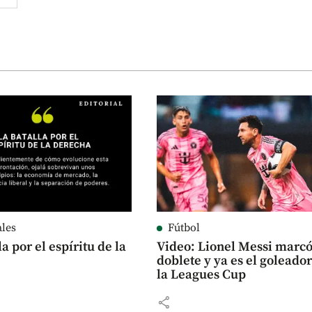
ales
Fútbol
la por el espíritu de la
Video: Lionel Messi marc
doblete y ya es el goleado
la Leagues Cup
share