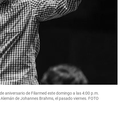
 de aniversario de Filarmed este domingo a las 4:00 p.m.
em Alemán de Johannes Brahms, el pasado viernes. FOTO