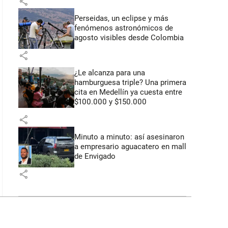
share
Perseidas, un eclipse y más
fenómenos astronómicos de
agosto visibles desde Colombia
share
¿Le alcanza para una
hamburguesa triple? Una primera
cita en Medellín ya cuesta entre
$100.000 y $150.000
share
Minuto a minuto: así asesinaron
a empresario aguacatero en mall
de Envigado
share