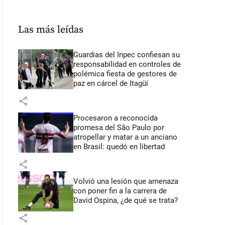
Las más leídas
Guardias del Inpec confiesan su
responsabilidad en controles de
polémica fiesta de gestores de
paz en cárcel de Itagüí
share
Procesaron a reconocida
promesa del São Paulo por
atropellar y matar a un anciano
en Brasil: quedó en libertad
share
Volvió una lesión que amenaza
con poner fin a la carrera de
David Ospina, ¿de qué se trata?
share