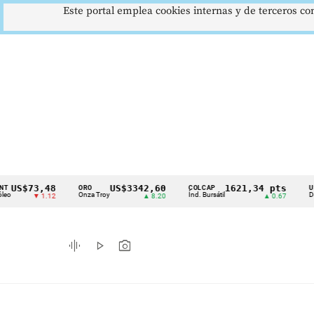
Este portal emplea cookies internas y de terceros con
73,48
US$3342,60
1621,34 pts
ORO
COLCAP
USD/COP
Cintillo
Onza Troy
Índ. Bursátil
Dólar Spot
▼ 1.12
▲ 8.20
▲ 0.67
de
indicadores
graphic_eq
play_arrow
photo_camera
económicos
Colombia