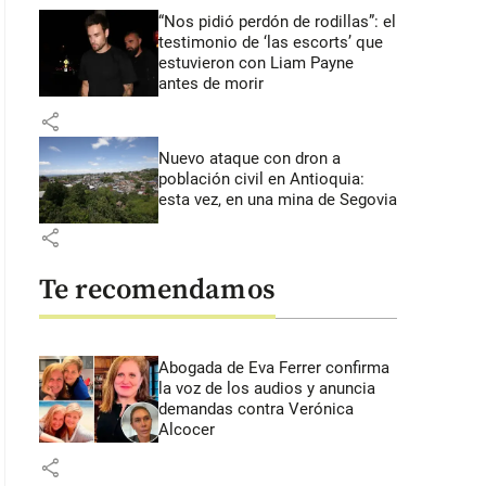
“Nos pidió perdón de rodillas”: el
testimonio de ‘las escorts’ que
estuvieron con Liam Payne
antes de morir
share
Nuevo ataque con dron a
población civil en Antioquia:
esta vez, en una mina de Segovia
share
Te recomendamos
Abogada de Eva Ferrer confirma
la voz de los audios y anuncia
demandas contra Verónica
Alcocer
share