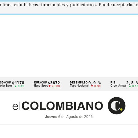
 fines estadísticos, funcionales y publicitarios. Puede aceptarlas
$4178
$3672
9,9 %
2,8 %
EUR/COP
DESEMPLEO
PIB
Euro Spot
Tasa Nacional
Crec. Anual
T
▲ 0.42
▼ 25.00
▼ 0.30
▲ 0.10
Jueves
, 6 de Agosto de 2026