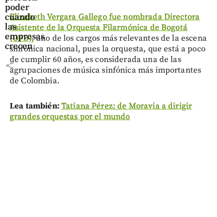
poder
Elizabeth Vergara Gallego fue nombrada Directora
cuando
las
Asistente de la Orquesta Filarmónica de Bogotá
empresas
(OFB),
uno de los cargos más relevantes de la escena
crecen
sinfónica nacional, pues la orquesta, que está a poco
de cumplir 60 años, es considerada una de las
share
agrupaciones de música sinfónica más importantes
de Colombia.
Lea también:
Tatiana Pérez: de Moravia a dirigir
grandes orquestas por el mundo