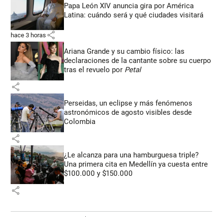
Papa León XIV anuncia gira por América
Latina: cuándo será y qué ciudades visitará
share
hace 3 horas
Ariana Grande y su cambio físico: las
declaraciones de la cantante sobre su cuerpo
tras el revuelo por
Petal
share
Perseidas, un eclipse y más fenómenos
astronómicos de agosto visibles desde
Colombia
share
¿Le alcanza para una hamburguesa triple?
Una primera cita en Medellín ya cuesta entre
$100.000 y $150.000
share