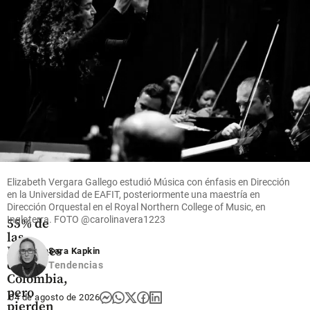
a
que fortalece
embajador
uso de
de EE. UU.
mecanismos
en
digitales
Colombia
share
share
Economía
Elizabeth Vergara Gallego estudió Música con énfasis en Dirección
Mujeres
en la Universidad de EAFIT, posteriormente una maestría en
Dirección Orquestal en el Royal Northern College of Music, en
lideran el
Inglaterra. FOTO
@carolinavera1223
55% de
las
MiPymes
Sara Kapkin
en
Tendencias
Colombia,
pero
04 de agosto de 2026
pierden