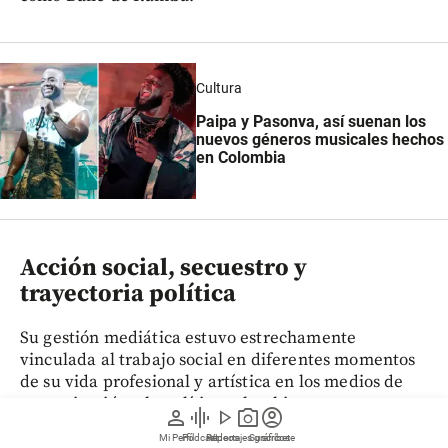
Cultura
Paipa y Pasonva, así suenan los
nuevos géneros musicales hechos
en Colombia
Acción social, secuestro y
trayectoria política
Su gestión mediática estuvo estrechamente
vinculada al trabajo social en diferentes momentos
de su vida profesional y artística en los medios de
comunicación y la política colombiana.
person
graphic_eq
play_arrow
photo_camera
account_circle
Mi Perfil
Pódcast
Reportajes gráficos
Videos
Suscríbete