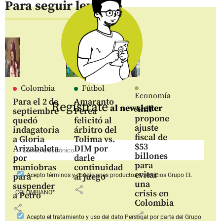
Para seguir leyendo
Colombia
Fútbol
Economía
Para el 2 de
Amaranto
Regístrate
al newsletter
Anif
septiembre
Perea
propone
quedó
felicitó al
ajuste
indagatoria
árbitro del
fiscal de
a Gloria
Tolima vs.
$53
Arizabaleta
DIM por
billones
por
darle
para
maniobras
continuidad
evitar
para
al juego
Acepto
términos y condiciones productos y servicios
Grupo EL
una
suspender
share
crisis en
COLOMBIANO*
a Petro
Colombia
share
share
Acepto
el tratamiento y uso del dato Personal
por parte del Grupo