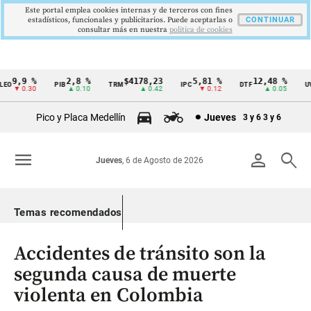
Este portal emplea cookies internas y de terceros con fines
estadísticos, funcionales y publicitarios. Puede aceptarlas o
CONTINUAR
consultar más en nuestra
politica de cookies
9,9 %
2,8 %
$4178,23
5,81 %
12,48 %
O
PIB
TRM
IPC
DTF
UVR
Cintillo
▼ 0.30
▲ 0.10
▲ 0.42
▼ 0.12
▲ 0.05
de
Pico y Placa Medellín
Jueves
3 y 6
3 y 6
indicadores
económicos
menu
person
search
Jueves
, 6 de Agosto de 2026
Colombia
Temas recomendados
Accidentes de tránsito son la
segunda causa de muerte
violenta en Colombia