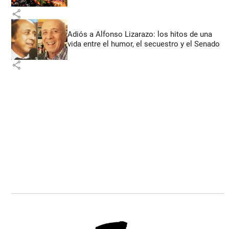
share
Adiós a Alfonso Lizarazo: los hitos de una
vida entre el humor, el secuestro y el Senado
share