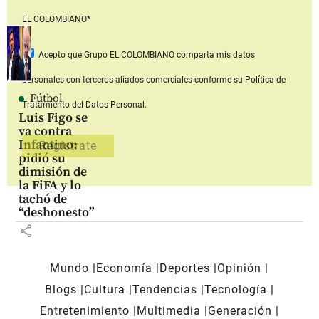
EL COLOMBIANO*
Acepto que Grupo EL COLOMBIANO
comparta mis datos
personales con terceros aliados comerciales
conforme su Política de
Fútbol
Tratamiento del Datos Personal.
Luis Figo se
va contra
Infantino:
pidió su
dimisión de
la FiFA y lo
tachó de
“deshonesto”
share
Mundo
Economía
Deportes
Opinión
Blogs
Cultura
Tendencias
Tecnología
Entretenimiento
Multimedia
Generación