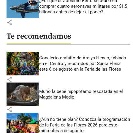
¿Por qué el Gobierno Petro se afanó en
comprar cuatro aeronaves militares por $1.5
billones antes de dejar el poder?
share
Te recomendamos
Concierto gratuito de Arelys Henao, tablado
en el Centro y recorridos por Santa Elena
este 6 de agosto en la Feria de las Flores
share
Murió la bebé hipopótamo rescatada en el
Magdalena Medio
share
¿Aún no tiene plan? Conozca la programación
de la Feria de las Flores 2026 para este
miércoles 5 de agosto