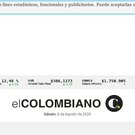
 fines estadísticos, funcionales y publicitarios. Puede aceptarlas
48 %
$386,1273
$1.750.905
UVR
SMMLV
BRENT
Unidad Valor Real
Salario Mínimo
Petróle
 0.05
▲ 0.03
—
Sábado
, 8 de Agosto de 2026