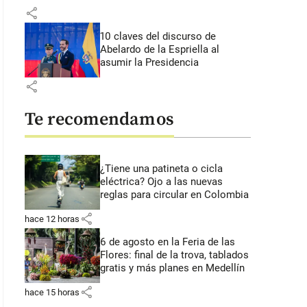
share
10 claves del discurso de
Abelardo de la Espriella al
asumir la Presidencia
share
Te recomendamos
¿Tiene una patineta o cicla
eléctrica? Ojo a las nuevas
reglas para circular en Colombia
share
hace 12 horas
6 de agosto en la Feria de las
Flores: final de la trova, tablados
gratis y más planes en Medellín
share
hace 15 horas