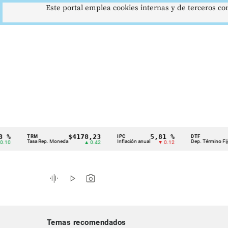
Este portal emplea cookies internas y de terceros con
$4178,23
5,81 %
12,
TRM
IPC
DTF
Cintillo
Tasa Rep. Moneda
Inflación anual
Dep. Término Fijo
▲ 0.42
▼ 0.12
▲
de
indicadores
graphic_eq
play_arrow
photo_camera
económicos
Colombia
Temas recomendados