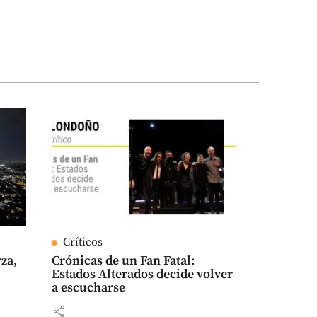
Críticos
rza,
Crónicas de un Fan Fatal:
Estados Alterados decide volver
a escucharse
share