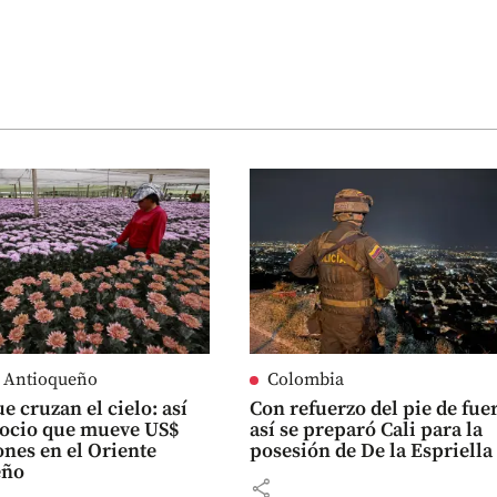
e Antioqueño
Colombia
e cruzan el cielo: así
Con refuerzo del pie de fue
gocio que mueve US$
así se preparó Cali para la
ones en el Oriente
posesión de De la Espriella
eño
share