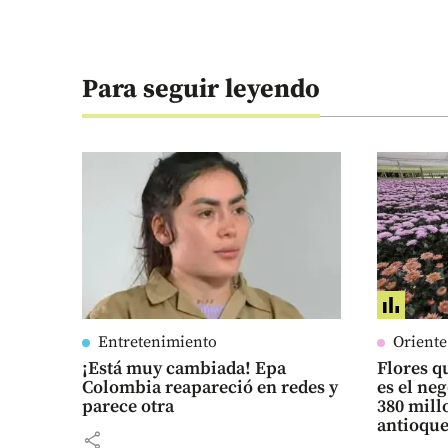
Para seguir leyendo
Entretenimiento
Orient
¡Está muy cambiada! Epa
Flores qu
Colombia reapareció en redes y
es el ne
parece otra
380 mill
antioqu
share