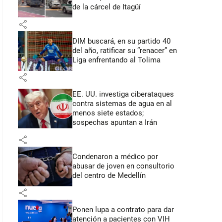
de la cárcel de Itagüí
share
DIM buscará, en su partido 40
del año, ratificar su “renacer” en
Liga enfrentando al Tolima
share
EE. UU. investiga ciberataques
contra sistemas de agua en al
menos siete estados;
sospechas apuntan a Irán
share
Condenaron a médico por
abusar de joven en consultorio
del centro de Medellín
share
Ponen lupa a contrato para dar
atención a pacientes con VIH