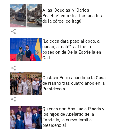
Alias ‘Douglas’ y ‘Carlos
Pesebre’, entre los trasladados
de la cárcel de Itagüí
share
“La coca dará paso al coco, al
cacao, al café”: así fue la
posesión de De la Espriella en
Cali
share
Gustavo Petro abandona la Casa
de Nariño tras cuatro años en la
Presidencia
share
Quiénes son Ana Lucía Pineda y
los hijos de Abelardo de la
Espriella, la nueva familia
presidencial