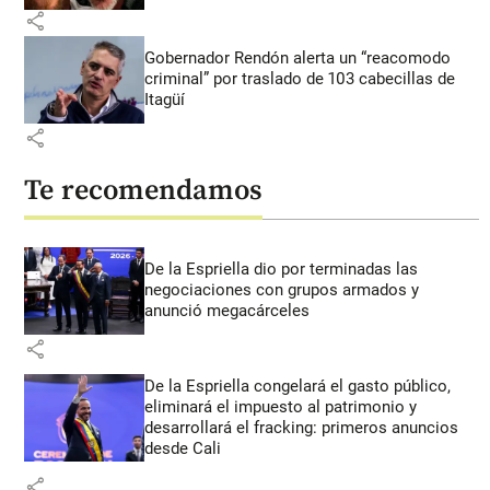
share
Gobernador Rendón alerta un “reacomodo
criminal” por traslado de 103 cabecillas de
Itagüí
share
Te recomendamos
De la Espriella dio por terminadas las
negociaciones con grupos armados y
anunció megacárceles
share
De la Espriella congelará el gasto público,
eliminará el impuesto al patrimonio y
desarrollará el fracking: primeros anuncios
desde Cali
share