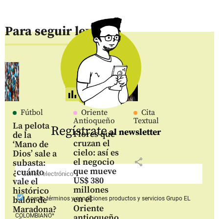
Para seguir leyendo
Fútbol
Oriente
Cita
Antioqueño
Textual
La pelota
Regístrate
al newsletter
Flores que
de la
cruzan el
‘Mano de
cielo: así es
Dios’ sale a
share
el negocio
subasta:
que mueve
¿cuánto
US$ 380
vale el
millones
histórico
en el
balón de
Acepto
términos y condiciones productos y servicios
Grupo EL
Oriente
Maradona?
COLOMBIANO*
antioqueño