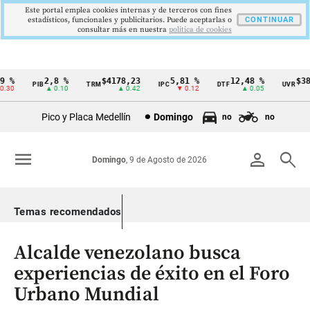
Este portal emplea cookies internas y de terceros con fines
estadísticos, funcionales y publicitarios. Puede aceptarlas o
CONTINUAR
consultar más en nuestra
politica de cookies
 %
2,8 %
$4178,23
5,81 %
12,48 %
$386
PIB
TRM
IPC
DTF
UVR
Cintillo
30
▲ 0.10
▲ 0.42
▼ 0.12
▲ 0.05
de
Pico y Placa Medellín
Domingo
no
no
indicadores
económicos
menu
person
search
Domingo
, 9 de Agosto de 2026
Colombia
Temas recomendados
Alcalde venezolano busca
experiencias de éxito en el Foro
Urbano Mundial