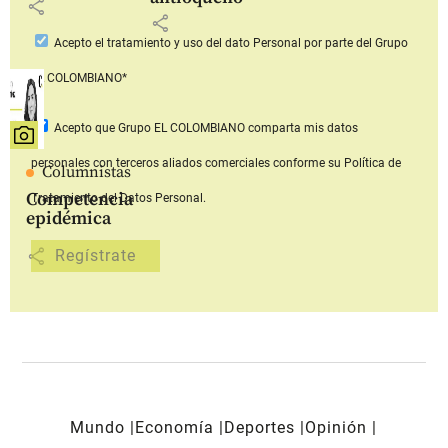
share
share
Acepto
el tratamiento y uso del dato Personal
por parte del Grupo
EL COLOMBIANO*
Acepto que Grupo EL COLOMBIANO
comparta mis datos
personales con terceros aliados comerciales
conforme su Política de
Columnistas
Competencia
Tratamiento del Datos Personal.
epidémica
share
Mundo
Economía
Deportes
Opinión