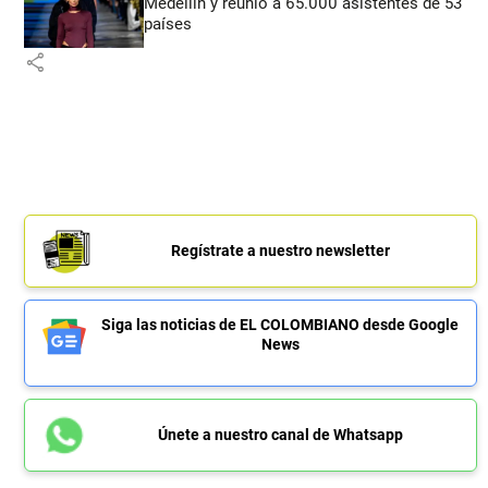
Medellín y reunió a 65.000 asistentes de 53
países
share
Regístrate a nuestro newsletter
Siga las noticias de EL COLOMBIANO desde Google
News
Únete a nuestro canal de Whatsapp