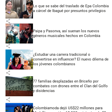
Lo que se sabe del traslado de Epa Colombia
a cárcel de Ibagué por presuntos privilegios
share
Paipa y Pasonva, así suenan los nuevos
géneros musicales hechos en Colombia
share
¿Estudiar una carrera tradicional o
convertirse en influencer? El nuevo dilema de
los jóvenes colombianos
share
77 familias desplazadas en Briceño por
combates con drones entre el Clan del Golfo
y disidencias
share
Colombiamoda dejó US$22 millones para