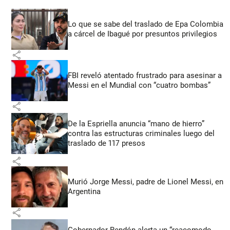
Lo que se sabe del traslado de Epa Colombia
a cárcel de Ibagué por presuntos privilegios
share
FBI reveló atentado frustrado para asesinar a
Messi en el Mundial con “cuatro bombas”
share
De la Espriella anuncia “mano de hierro”
contra las estructuras criminales luego del
traslado de 117 presos
share
Murió Jorge Messi, padre de Lionel Messi, en
Argentina
share
Gobernador Rendón alerta un “reacomodo