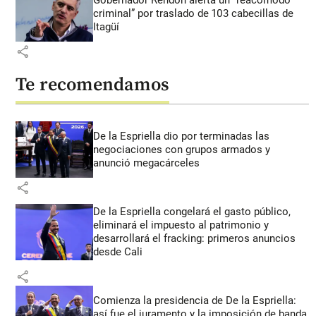
criminal” por traslado de 103 cabecillas de
Itagüí
share
Te recomendamos
De la Espriella dio por terminadas las
negociaciones con grupos armados y
anunció megacárceles
share
De la Espriella congelará el gasto público,
eliminará el impuesto al patrimonio y
desarrollará el fracking: primeros anuncios
desde Cali
share
Comienza la presidencia de De la Espriella:
así fue el juramento y la imposición de banda