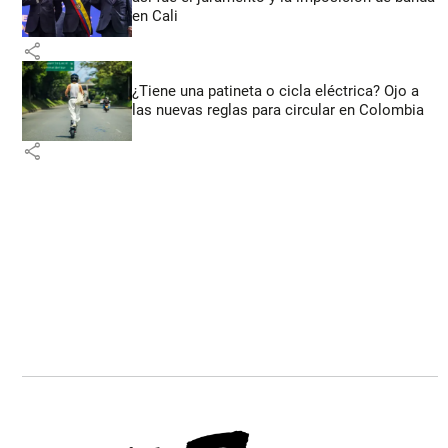
en Cali
share
¿Tiene una patineta o cicla eléctrica? Ojo a
las nuevas reglas para circular en Colombia
share