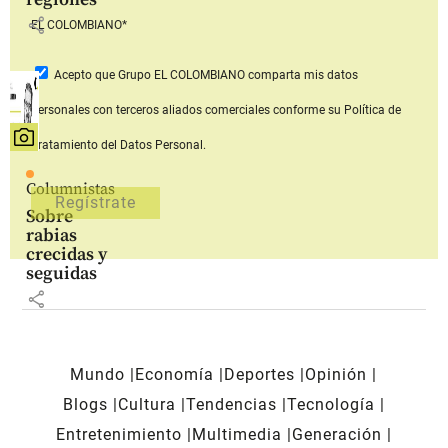
share
EL COLOMBIANO*
Acepto que Grupo EL COLOMBIANO
comparta mis datos
personales con terceros aliados comerciales
conforme su Política de
Tratamiento del Datos Personal.
Columnistas
Sobre
rabias
crecidas y
seguidas
share
Mundo
Economía
Deportes
Opinión
Blogs
Cultura
Tendencias
Tecnología
Entretenimiento
Multimedia
Generación