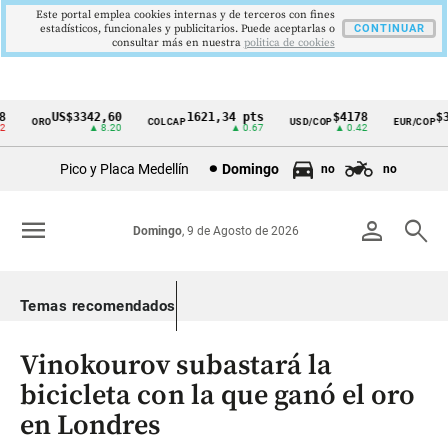
Este portal emplea cookies internas y de terceros con fines
estadísticos, funcionales y publicitarios. Puede aceptarlas o
CONTINUAR
consultar más en nuestra
politica de cookies
US$3342,60
1621,34 pts
$4178
$36
ORO
COLCAP
USD/COP
EUR/COP
Cintillo
▲ 8.20
▲ 0.67
▲ 0.42
de
Pico y Placa Medellín
Domingo
no
no
indicadores
económicos
menu
person
search
Domingo
, 9 de Agosto de 2026
Colombia
Temas recomendados
Vinokourov subastará la
bicicleta con la que ganó el oro
en Londres