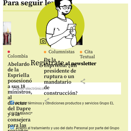
Para seguir leyendo
Columnistas
Cita
Colombia
Textual
De la
Regístrate
al newsletter
Abelardo
Espriella: ¿un
de la
presidente de
Espriella
ruptura o un
posesionó
share
mandatario
a sus 18
de
ministros,
construcción?
al
share
director
Acepto
términos y condiciones productos y servicios
Grupo EL
del Dapre
y a la
COLOMBIANO*
consejera
para las
Acepto
el tratamiento y uso del dato Personal
por parte del Grupo
regiones