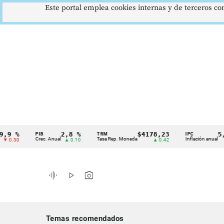
Este portal emplea cookies internas y de terceros con
%
2,8 %
$4178,23
5,81 
PIB
TRM
IPC
Cintillo
Crec. Anual
Tasa Rep. Moneda
Inflación anual
0
▲ 0.10
▲ 0.42
▼ 0.1
de
indicadores
graphic_eq
play_arrow
photo_camera
económicos
Colombia
Temas recomendados