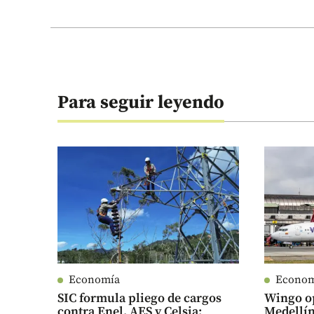
Para seguir leyendo
Economía
Econo
SIC formula pliego de cargos
Wingo op
contra Enel, AES y Celsia:
Medellín