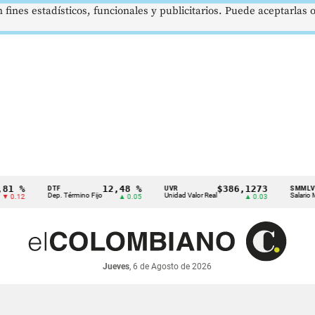
 fines estadísticos, funcionales y publicitarios. Puede aceptarlas
%
12,48 %
$386,1273
DTF
UVR
SMMLV
Dep. Término Fijo
Unidad Valor Real
Salario Mínimo
2
▲ 0.05
▲ 0.03
Jueves
, 6 de Agosto de 2026