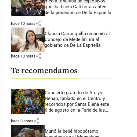
media tonelada de explosivos
que iba hacia Cali horas antes
de la posesión de De la Espriella
share
hace 10 horas
Claudia Carrasquilla renunció al
Concejo de Medellín: irá al
gobierno de De La Espriella
share
hace 10 horas
Te recomendamos
Concierto gratuito de Arelys
Henao, tablado en el Centro y
recorridos por Santa Elena este
6 de agosto en la Feria de las
Flores
share
hace 3 horas
Murió la bebé hipopótamo