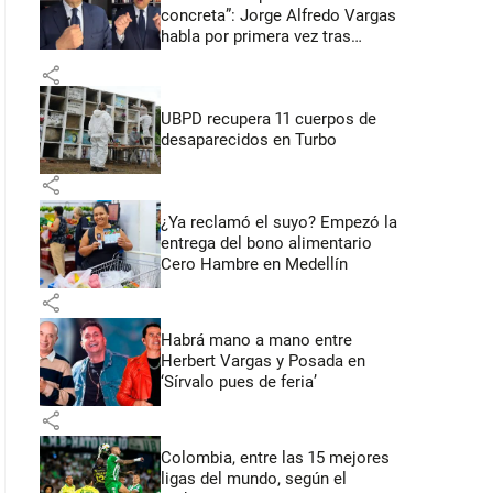
concreta”: Jorge Alfredo Vargas
habla por primera vez tras
acusación de acoso sexual
share
UBPD recupera 11 cuerpos de
desaparecidos en Turbo
share
¿Ya reclamó el suyo? Empezó la
entrega del bono alimentario
Cero Hambre en Medellín
share
Habrá mano a mano entre
Herbert Vargas y Posada en
‘Sírvalo pues de feria’
share
Colombia, entre las 15 mejores
ligas del mundo, según el