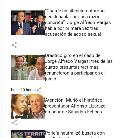
“Guardé un silencio doloroso;
decidí hablar por una razón
concreta”: Jorge Alfredo Vargas
habla por primera vez tras
acusación de acoso sexual
share
Drástico giro en el caso de
Jorge Alfredo Vargas: tres de las
cuatro presuntas víctimas
renunciaron a participar en el
juicio
share
hace 13 horas
Atención: Murió el histórico
presentador Alfonso Lizarazo,
creador de Sábados Felices
share
Policía neutralizó buseta con