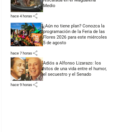
rescatada en el Magdalena
Medio
share
hace 4 horas
¿Aún no tiene plan? Conozca la
programación de la Feria de las
Flores 2026 para este miércoles
5 de agosto
share
hace 7 horas
Adiós a Alfonso Lizarazo: los
hitos de una vida entre el humor,
el secuestro y el Senado
share
hace 9 horas