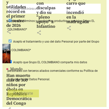
y
con
carro que
utilidades
disculpas
se
récord en
y dio su
incendió
el primer
“pleno
en la
semestre
apoyo” a
madrugada
Acepto
términos y condiciones productos y servicios
Grupo EL
de 2026
Infantino
share
COLOMBIANO*
share
share
Acepto
el tratamiento y uso del dato Personal
por parte del Grupo
EL COLOMBIANO*
Acepto que Grupo EL COLOMBIANO
comparta mis datos
Mundo
personales con terceros aliados comerciales
conforme su Política de
Han muerto
más de 300
Tratamiento del Datos Personal.
niños por
ébola en
República
Democrática
del Congo