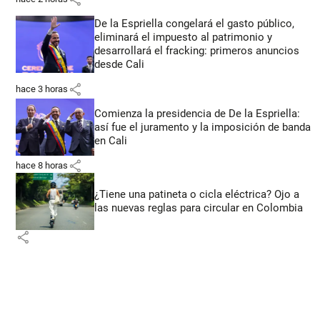
De la Espriella congelará el gasto público,
eliminará el impuesto al patrimonio y
desarrollará el fracking: primeros anuncios
desde Cali
share
hace 3 horas
Comienza la presidencia de De la Espriella:
así fue el juramento y la imposición de banda
en Cali
share
hace 8 horas
¿Tiene una patineta o cicla eléctrica? Ojo a
las nuevas reglas para circular en Colombia
share