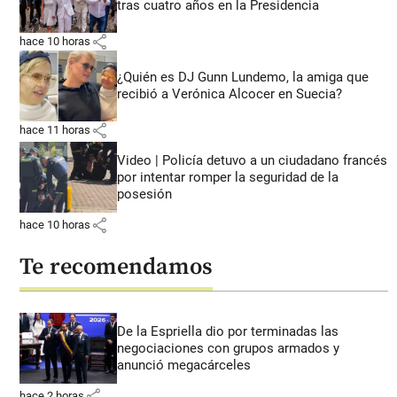
tras cuatro años en la Presidencia
share
hace 10 horas
¿Quién es DJ Gunn Lundemo, la amiga que
recibió a Verónica Alcocer en Suecia?
share
hace 11 horas
Video | Policía detuvo a un ciudadano francés
por intentar romper la seguridad de la
posesión
share
hace 10 horas
Te recomendamos
De la Espriella dio por terminadas las
negociaciones con grupos armados y
anunció megacárceles
share
hace 2 horas