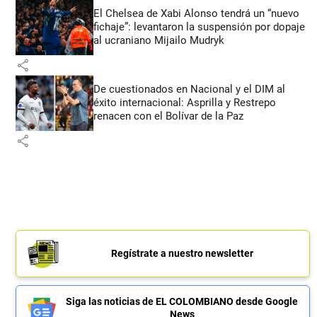
El Chelsea de Xabi Alonso tendrá un “nuevo
fichaje”: levantaron la suspensión por dopaje
al ucraniano Mijailo Mudryk
share
De cuestionados en Nacional y el DIM al
éxito internacional: Asprilla y Restrepo
renacen con el Bolívar de la Paz
share
Regístrate a nuestro newsletter
Siga las noticias de EL COLOMBIANO desde Google
News