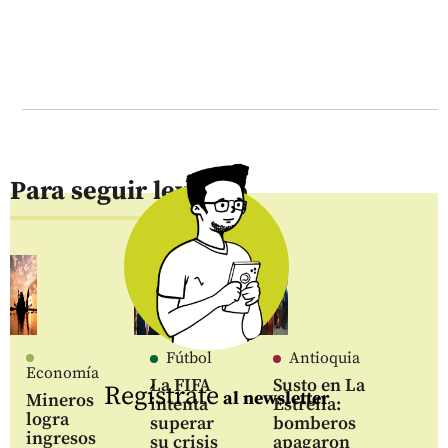
Para seguir leyendo
Fútbol
Antioquia
Economía
La FIFA
Susto en La
Regístrate
al newsletter
Mineros
intenta
Estrella:
logra
superar
bomberos
ingresos
su crisis
apagaron