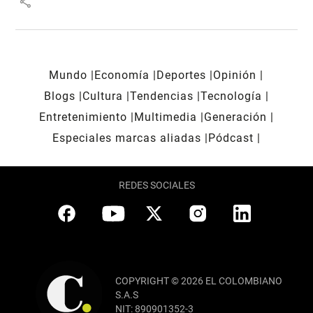
share
Mundo
Economía
Deportes
Opinión
Blogs
Cultura
Tendencias
Tecnología
Entretenimiento
Multimedia
Generación
Especiales marcas aliadas
Pódcast
REDES SOCIALES
COPYRIGHT © 2026 EL COLOMBIANO
S.A.S
NIT: 890901352-3