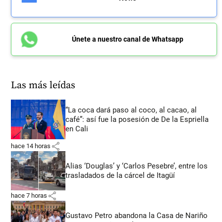
Únete a nuestro canal de Whatsapp
Las más leídas
“La coca dará paso al coco, al cacao, al
café”: así fue la posesión de De la Espriella
en Cali
share
hace 14 horas
Alias ‘Douglas’ y ‘Carlos Pesebre’, entre los
trasladados de la cárcel de Itagüí
share
hace 7 horas
Gustavo Petro abandona la Casa de Nariño