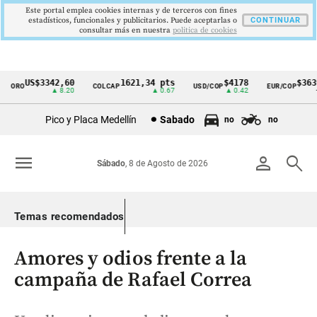
Este portal emplea cookies internas y de terceros con fines
estadísticos, funcionales y publicitarios. Puede aceptarlas o
CONTINUAR
consultar más en nuestra
politica de cookies
US$3342,60
1621,34 pts
$4178
$3639
ORO
COLCAP
USD/COP
EUR/COP
Cintillo
▲ 8.20
▲ 0.67
▲ 0.42
—
de
Pico y Placa Medellín
Sabado
no
no
indicadores
económicos
menu
person
search
Sábado
, 8 de Agosto de 2026
Colombia
Temas recomendados
Amores y odios frente a la
campaña de Rafael Correa