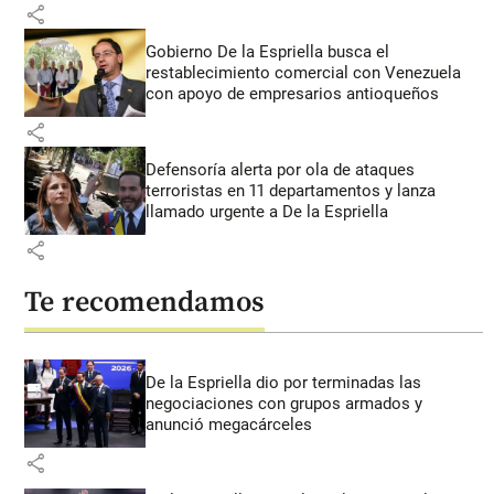
share
Gobierno De la Espriella busca el
restablecimiento comercial con Venezuela
con apoyo de empresarios antioqueños
share
Defensoría alerta por ola de ataques
terroristas en 11 departamentos y lanza
llamado urgente a De la Espriella
share
Te recomendamos
De la Espriella dio por terminadas las
negociaciones con grupos armados y
anunció megacárceles
share