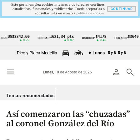
Este portal emplea cookies internas y de terceros con fines
estadísticos, funcionales y publicitarios. Puede aceptarlas o
CONTINUAR
consultar más en nuestra
politica de cookies
US$3342,60
1621,34 pts
$4178
$3649
O
COLCAP
USD/COP
EUR/COP
Cintillo
▲ 8.20
▲ 0.67
▲ 0.42
—
de
Pico y Placa Medellín
Lunes
5 y 8
5 y 8
indicadores
económicos
menu
person
search
Lunes
, 10 de Agosto de 2026
Colombia
Temas recomendados
Así comenzaron las “chuzadas”
al coronel González del Río