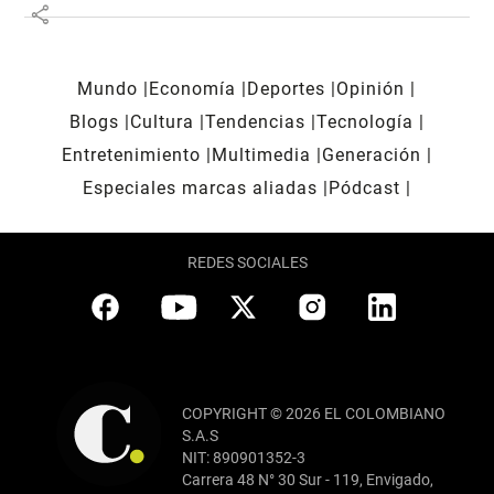
share
Mundo
Economía
Deportes
Opinión
Blogs
Cultura
Tendencias
Tecnología
Entretenimiento
Multimedia
Generación
Especiales marcas aliadas
Pódcast
REDES SOCIALES
COPYRIGHT © 2026 EL COLOMBIANO
S.A.S
NIT: 890901352-3
Carrera 48 N° 30 Sur - 119, Envigado,