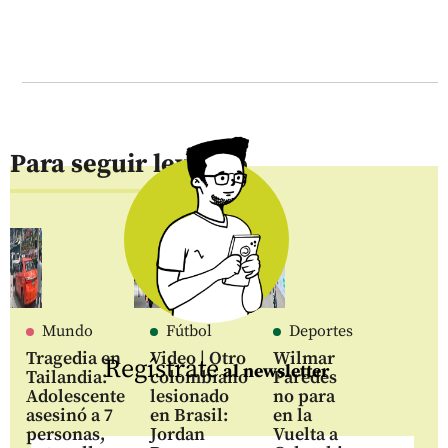
Para seguir leyendo
Mundo
Fútbol
Deportes
Tragedia en
Video | Otro
Wilmar
Regístrate
al newsletter
Tailandia:
colombiano
Paredes
Adolescente
lesionado
no para
asesinó a 7
en Brasil:
en la
personas,
Jordan
Vuelta a