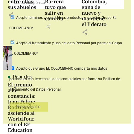
entre ellas,
Barrera
Colombia,
sus abuelos
tuvo que
gana de
salir en
nuevo y
share
camilla
mantiene
Acepto
términos y condiciones productos y servicios
Grupo EL
el liderato
share
COLOMBIANO*
share
Acepto
el tratamiento y uso del dato Personal
por parte del Grupo
EL COLOMBIANO*
Acepto que Grupo EL COLOMBIANO
comparta mis datos
Deportes
personales con terceros aliados comerciales
conforme su Política de
El premio
a la
Tratamiento del Datos Personal.
constancia:
Juan Felipe
Rodríguez
asciende al
WorldTour
con el EF
Education