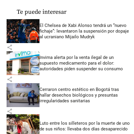
Te puede interesar
El Chelsea de Xabi Alonso tendrá un “nuevo
fichaje”: levantaron la suspensión por dopaje
al ucraniano Mijailo Mudryk
share
Invima alerta por la venta ilegal de un
supuesto medicamento para el dolor:
autoridades piden suspender su consumo
share
Cerraron centro estético en Bogotá tras
hallar desechos biológicos y presuntas
irregularidades sanitarias
share
Luto entre los silleteros por la muerte de uno
de sus niños: llevaba dos días desaparecido