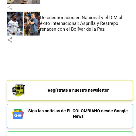
share
De cuestionados en Nacional y el DIM al
éxito internacional: Asprilla y Restrepo
renacen con el Bolívar de la Paz
share
Regístrate a nuestro newsletter
Siga las noticias de EL COLOMBIANO desde Google
News