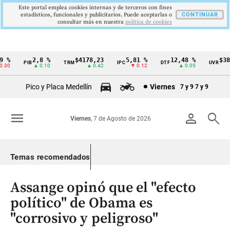
Este portal emplea cookies internas y de terceros con fines
estadísticos, funcionales y publicitarios. Puede aceptarlas o
CONTINUAR
consultar más en nuestra
politica de cookies
%
2,8 %
$4178,23
5,81 %
12,48 %
$386,
PIB
TRM
IPC
DTF
UVR
Cintillo
0
▲ 0.10
▲ 0.42
▼ 0.12
▲ 0.05
▲
de
Pico y Placa Medellín
Viernes
7 y 9
7 y 9
indicadores
económicos
menu
person
search
Viernes
, 7 de Agosto de 2026
Colombia
Temas recomendados
Assange opinó que el "efecto
político" de Obama es
"corrosivo y peligroso"