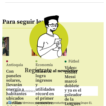
Para seguir leyendo
Fútbol
Antioquia
Economía
Video:
Regístrate
al newsletter
Con
Mineros
Lionel
paneles
logra
Messi
solares,
ingresos
marcó
llevarán
y
doblete
energía a
utilidades
y ya es el
habitantes
récord en
goleador
ubicados
el primer
de la
a orillas
semestre
Leagues
Acepto
términos y condiciones productos y servicios
Grupo EL