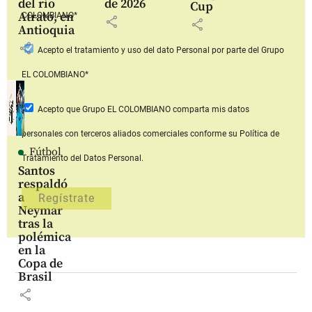
del río
de 2026
Cup
Atrato, en
COLOMBIANO*
share
share
Antioquia
share
Acepto
el tratamiento y uso del dato Personal
por parte del Grupo
EL COLOMBIANO*
Acepto que Grupo EL COLOMBIANO
comparta mis datos
personales con terceros aliados comerciales
conforme su Política de
Fútbol
Tratamiento del Datos Personal.
Santos
respaldó
a
Neymar
tras la
polémica
en la
Copa de
Brasil
share