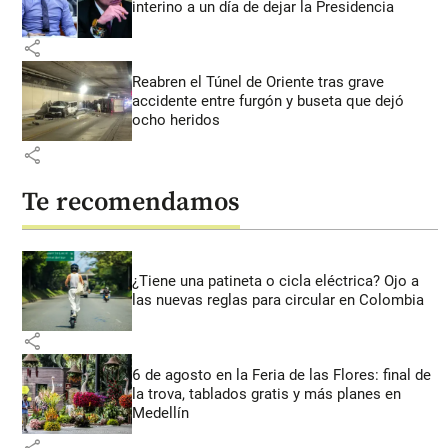
interino a un día de dejar la Presidencia
share
Reabren el Túnel de Oriente tras grave
accidente entre furgón y buseta que dejó
ocho heridos
share
Te recomendamos
¿Tiene una patineta o cicla eléctrica? Ojo a
las nuevas reglas para circular en Colombia
share
6 de agosto en la Feria de las Flores: final de
la trova, tablados gratis y más planes en
Medellín
share