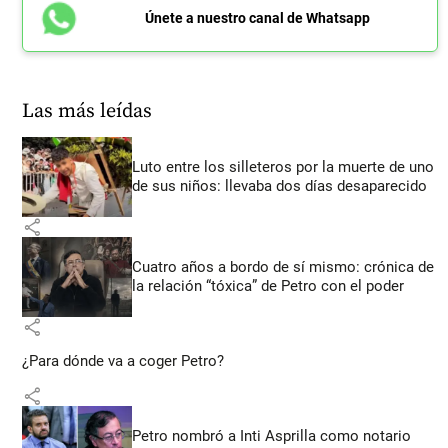
Únete a nuestro canal de Whatsapp
Las más leídas
Luto entre los silleteros por la muerte de uno
de sus niños: llevaba dos días desaparecido
share
Cuatro años a bordo de sí mismo: crónica de
la relación “tóxica” de Petro con el poder
share
¿Para dónde va a coger Petro?
share
Petro nombró a Inti Asprilla como notario