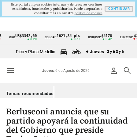
Este portal emplea cookies internas y de terceros con fines
estadísticos, funcionales y publicitarios. Puede aceptarlas o
CONTINUAR
consultar más en nuestra
politica de cookies
US$3342,60
1621,34 pts
$4178
$36
ORO
COLCAP
USD/COP
EUR/COP
Cintillo
▲ 8.20
▲ 0.67
▲ 0.42
▼ 25.
de
Pico y Placa Medellín
Jueves
3 y 6
3 y 6
indicadores
económicos
menu
person
search
Jueves
, 6 de Agosto de 2026
Colombia
Temas recomendados
Berlusconi anuncia que su
partido apoyará la continuidad
del Gobierno que preside