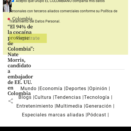
Acepto que Grupo EL COLOMBIANO
comparta mis datos
personales con terceros aliados comerciales
conforme su Política de
Colombia
Tratamiento del Datos Personal.
“El 94% de
la cocaína
proviene
de
Colombia”:
Nate
Morris,
candidato
a
embajador
de EE. UU.
en
Mundo
Economía
Deportes
Opinión
Colombia
Blogs
Cultura
Tendencias
Tecnología
share
Entretenimiento
Multimedia
Generación
Especiales marcas aliadas
Pódcast