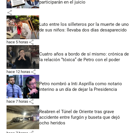
participarán en el juicio
share
Luto entre los silleteros por la muerte de uno
de sus niños: llevaba dos días desaparecido
share
hace 5 horas
Cuatro años a bordo de sí mismo: crónica de
la relación “tóxica” de Petro con el poder
share
hace 12 horas
Petro nombró a Inti Asprilla como notario
interino a un día de dejar la Presidencia
share
hace 7 horas
Reabren el Túnel de Oriente tras grave
accidente entre furgón y buseta que dejó
ocho heridos