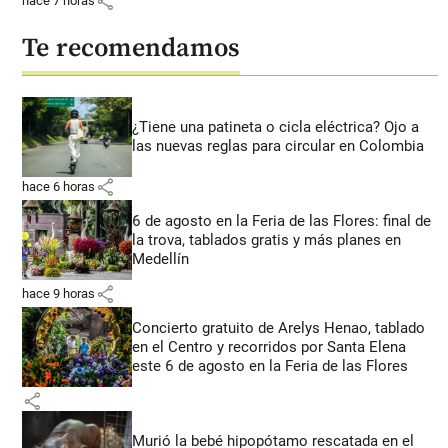
share
hace 7 horas
Te recomendamos
¿Tiene una patineta o cicla eléctrica? Ojo a
las nuevas reglas para circular en Colombia
share
hace 6 horas
6 de agosto en la Feria de las Flores: final de
la trova, tablados gratis y más planes en
Medellín
share
hace 9 horas
Concierto gratuito de Arelys Henao, tablado
en el Centro y recorridos por Santa Elena
este 6 de agosto en la Feria de las Flores
share
Murió la bebé hipopótamo rescatada en el