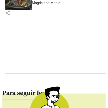
Magdalena Medio
share
Para seguir leyendo