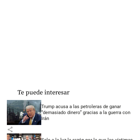
Te puede interesar
Trump acusa a las petroleras de ganar
“demasiado dinero” gracias a la guerra con
Irán
share
Sale a la luz la razón por la que las víctimas