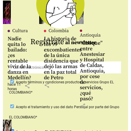
Cultura
Colombia
Antioquia
Nadie
La historia de
Regístrate
al newsletter
“Choque”
quita lo
los 99
entre
bailado:
excombatientes
Anestesiar
¿es
de la única
y Hospital
rentable
disidencia que
de Caldas,
vivir de la
dejó las armas
Antioquia,
danza en
en la paz total
por cese
Medellín?
de Petro
de
Acepto
términos y condiciones productos y servicios
Grupo EL
share
hace 11
share
servicios,
horas
¿qué
COLOMBIANO*
pasó?
share
Acepto
el tratamiento y uso del dato Personal
por parte del Grupo
EL COLOMBIANO*