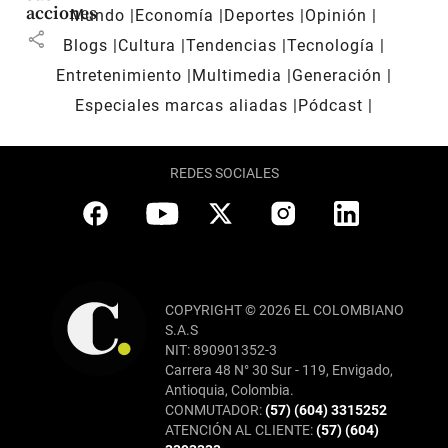
acciones
Mundo
Economía
Deportes
Opinión
share
Blogs
Cultura
Tendencias
Tecnología
Entretenimiento
Multimedia
Generación
Especiales marcas aliadas
Pódcast
REDES SOCIALES
COPYRIGHT © 2026 EL COLOMBIANO
S.A.S
NIT: 890901352-3
Carrera 48 N° 30 Sur - 119, Envigado,
Antioquia, Colombia.
CONMUTADOR:
(57) (604) 3315252
ATENCIÓN AL CLIENTE:
(57) (604)