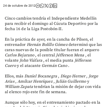
24 de octubre de 2012
Cinco cambios tendría el Independiente Medellín
para recibir el domingo al Cúcuta Deportivo por la
fecha 16 de la Liga Postobón-II.
En la práctica de ayer, en la cancha de Pilsen, el
entrenador
Hernán Bolillo Gómez
determinó que las
caras nuevas de la posible titular fueran el arquero
Carlos Bejarano
, el central
Jéfferson Mena
, el
volante
John Viáfara
, el media punta
Jéfferson
Cuero
y el atacante
Germán Cano
.
Ellos, más
Daniel Bocanegra
,
Diego Herner
,
Jorge
Arias
,
Amílcar Henríquez
,
Julián Guillermo
y
William Zapata
tendrían la misión de dejar con vida
al elenco rojo este fin de semana.
Aunque sólo hoy, en el entrenamiento pactado en la