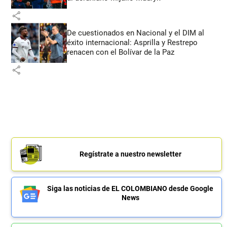
share
De cuestionados en Nacional y el DIM al
éxito internacional: Asprilla y Restrepo
renacen con el Bolívar de la Paz
share
Regístrate a nuestro newsletter
Siga las noticias de EL COLOMBIANO desde Google
News