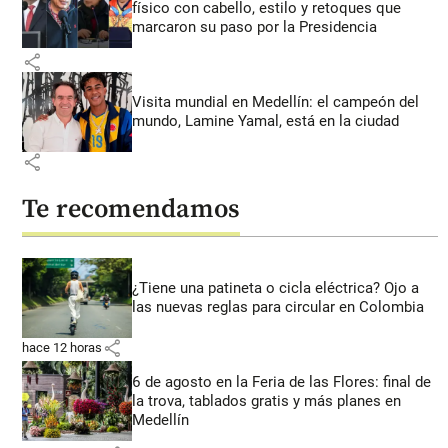
físico con cabello, estilo y retoques que
marcaron su paso por la Presidencia
share
Visita mundial en Medellín: el campeón del
mundo, Lamine Yamal, está en la ciudad
share
Te recomendamos
¿Tiene una patineta o cicla eléctrica? Ojo a
las nuevas reglas para circular en Colombia
share
hace 12 horas
6 de agosto en la Feria de las Flores: final de
la trova, tablados gratis y más planes en
Medellín