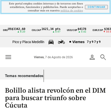
Este portal emplea cookies internas y de terceros con fines
estadísticos, funcionales y publicitarios. Puede aceptarlas o
CONTINUAR
consultar más en nuestra
politica de cookies
US$3342,60
1621,34 pts
$4178
$3639
ORO
COLCAP
USD/COP
EUR/COP
Cintillo
▲ 8.20
▲ 0.67
▲ 0.42
▼ 33.00
de
Pico y Placa Medellín
Viernes
7 y 9
7 y 9
indicadores
económicos
menu
person
search
Viernes
, 7 de Agosto de 2026
Colombia
Temas recomendados
Bolillo alista revolcón en el DIM
para buscar triunfo sobre
Cúcuta