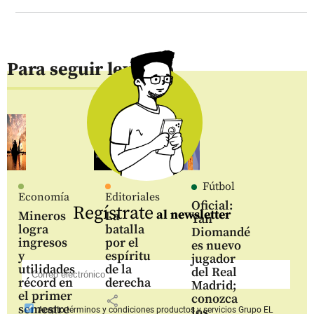
Para seguir leyendo
Fútbol
Economía
Editoriales
Oficial:
Regístrate
al newsletter
Mineros
La
Yan
logra
batalla
Diomandé
ingresos
por el
es nuevo
y
espíritu
jugador
utilidades
de la
del Real
récord en
derecha
Madrid;
el primer
conozca
share
semestre
los
Acepto
términos y condiciones productos y servicios
Grupo EL