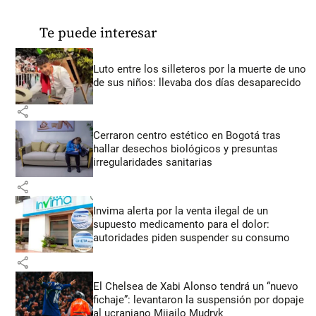
Te puede interesar
Luto entre los silleteros por la muerte de uno
de sus niños: llevaba dos días desaparecido
share
Cerraron centro estético en Bogotá tras
hallar desechos biológicos y presuntas
irregularidades sanitarias
share
Invima alerta por la venta ilegal de un
supuesto medicamento para el dolor:
autoridades piden suspender su consumo
share
El Chelsea de Xabi Alonso tendrá un “nuevo
fichaje”: levantaron la suspensión por dopaje
al ucraniano Mijailo Mudryk