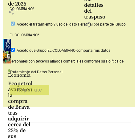
de 2026
detalles
COLOMBIANO*
del
share
traspaso
share
Acepto
el tratamiento y uso del dato Personal
por parte del Grupo
EL COLOMBIANO*
Acepto que Grupo EL COLOMBIANO
comparta mis datos
personales con terceros aliados comerciales
conforme su Política de
Tratamiento del Datos Personal.
Economía
Ecopetrol
avanza en
la
compra
de Brava
tras
adquirir
cerca del
25% de
sus