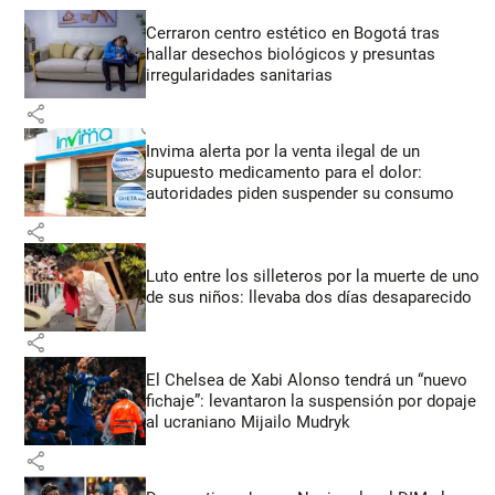
Cerraron centro estético en Bogotá tras
hallar desechos biológicos y presuntas
irregularidades sanitarias
share
Invima alerta por la venta ilegal de un
supuesto medicamento para el dolor:
autoridades piden suspender su consumo
share
Luto entre los silleteros por la muerte de uno
de sus niños: llevaba dos días desaparecido
share
El Chelsea de Xabi Alonso tendrá un “nuevo
fichaje”: levantaron la suspensión por dopaje
al ucraniano Mijailo Mudryk
share