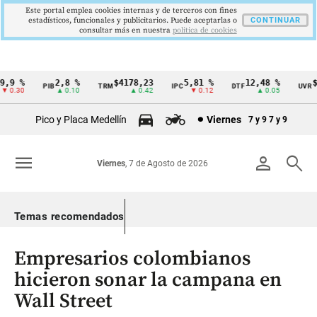
Este portal emplea cookies internas y de terceros con fines
estadísticos, funcionales y publicitarios. Puede aceptarlas o
CONTINUAR
consultar más en nuestra
politica de cookies
,9 %
2,8 %
$4178,23
5,81 %
12,48 %
$3
PIB
TRM
IPC
DTF
UVR
Cintillo
0.30
▲ 0.10
▲ 0.42
▼ 0.12
▲ 0.05
de
Pico y Placa Medellín
Viernes
7 y 9
7 y 9
indicadores
económicos
menu
person
search
Viernes
, 7 de Agosto de 2026
Colombia
Temas recomendados
Empresarios colombianos
hicieron sonar la campana en
Wall Street