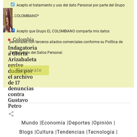
Acepto
el tratamiento y uso del dato Personal
por parte del Grupo
EL COLOMBIANO*
Acepto que Grupo EL COLOMBIANO
comparta mis datos
Colombia
personales con terceros aliados comerciales
conforme su Política de
Indagatoria
a Gloria
Tratamiento del Datos Personal.
Arizabaleta
revive
dudas por
el archivo
de 17
denuncias
contra
Gustavo
Petro
share
Mundo
Economía
Deportes
Opinión
Blogs
Cultura
Tendencias
Tecnología