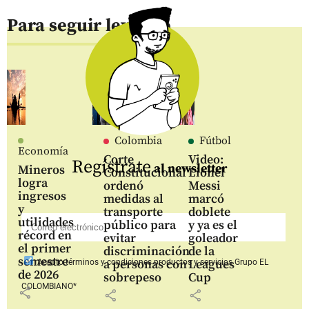
Para seguir leyendo
Colombia
Fútbol
Economía
Corte
Video:
Regístrate
al newsletter
Mineros
Constitucional
Lionel
logra
ordenó
Messi
ingresos
medidas al
marcó
y
transporte
doblete
utilidades
público para
y ya es el
récord en
evitar
goleador
el primer
discriminación
de la
semestre
a personas con
Leagues
Acepto
términos y condiciones productos y servicios
Grupo EL
de 2026
sobrepeso
Cup
COLOMBIANO*
share
share
share