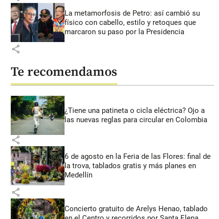
La metamorfosis de Petro: así cambió su
físico con cabello, estilo y retoques que
marcaron su paso por la Presidencia
share
Te recomendamos
¿Tiene una patineta o cicla eléctrica? Ojo a
las nuevas reglas para circular en Colombia
share
6 de agosto en la Feria de las Flores: final de
la trova, tablados gratis y más planes en
Medellín
share
Concierto gratuito de Arelys Henao, tablado
en el Centro y recorridos por Santa Elena