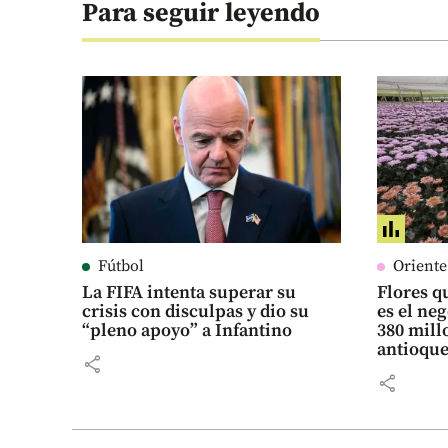
Para seguir leyendo
Fútbol
Orient
La FIFA intenta superar su
Flores qu
crisis con disculpas y dio su
es el ne
“pleno apoyo” a Infantino
380 mill
antioqu
share
share