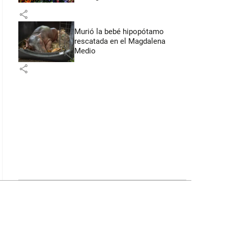
Flores
share
Murió la bebé hipopótamo
rescatada en el Magdalena
Medio
share