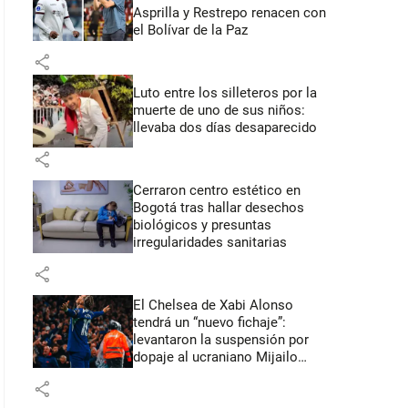
Asprilla y Restrepo renacen con
el Bolívar de la Paz
share
Luto entre los silleteros por la
muerte de uno de sus niños:
llevaba dos días desaparecido
share
Cerraron centro estético en
Bogotá tras hallar desechos
biológicos y presuntas
irregularidades sanitarias
share
El Chelsea de Xabi Alonso
tendrá un “nuevo fichaje”:
levantaron la suspensión por
dopaje al ucraniano Mijailo
Mudryk
share