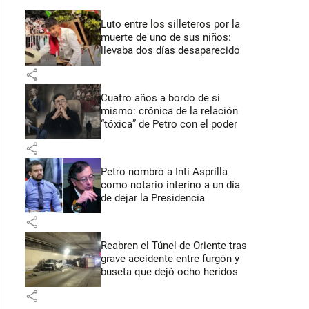
Luto entre los silleteros por la
muerte de uno de sus niños:
llevaba dos días desaparecido
share
Cuatro años a bordo de sí
mismo: crónica de la relación
“tóxica” de Petro con el poder
share
Petro nombró a Inti Asprilla
como notario interino a un día
de dejar la Presidencia
share
Reabren el Túnel de Oriente tras
grave accidente entre furgón y
buseta que dejó ocho heridos
share