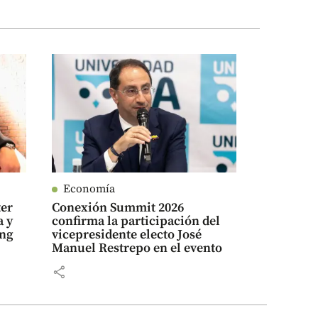
Economía
ter
Conexión Summit 2026
a y
confirma la participación del
ing
vicepresidente electo José
Manuel Restrepo en el evento
share