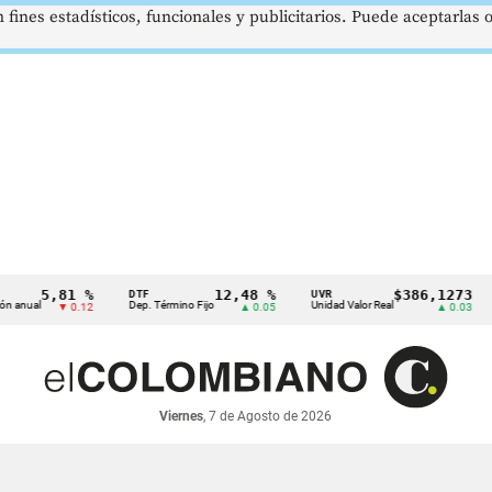
 fines estadísticos, funcionales y publicitarios. Puede aceptarlas
5,81 %
12,48 %
$386,1273
DTF
UVR
SMM
l
Dep. Término Fijo
Unidad Valor Real
Sala
▼ 0.12
▲ 0.05
▲ 0.03
Viernes
, 7 de Agosto de 2026