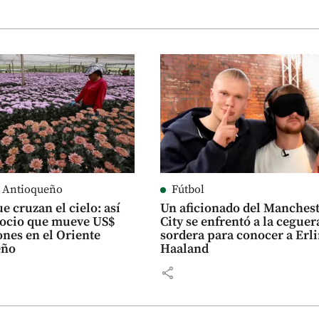
e Antioqueño
Fútbol
e cruzan el cielo: así
Un aficionado del Manches
gocio que mueve US$
City se enfrentó a la ceguer
ones en el Oriente
sordera para conocer a Erl
eño
Haaland
share