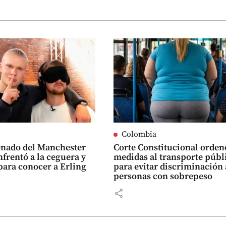
Colombia
onado del Manchester
Corte Constitucional orden
nfrentó a la ceguera y
medidas al transporte públ
para conocer a Erling
para evitar discriminación 
personas con sobrepeso
share