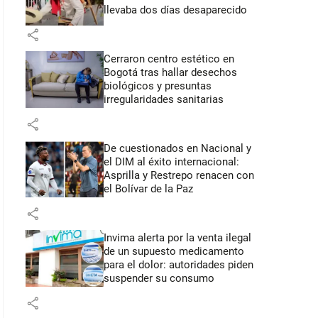
llevaba dos días desaparecido
share
Cerraron centro estético en
Bogotá tras hallar desechos
biológicos y presuntas
irregularidades sanitarias
share
De cuestionados en Nacional y
el DIM al éxito internacional:
Asprilla y Restrepo renacen con
el Bolívar de la Paz
share
Invima alerta por la venta ilegal
de un supuesto medicamento
para el dolor: autoridades piden
suspender su consumo
share