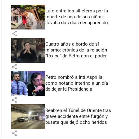
Luto entre los silleteros por la
muerte de uno de sus niños:
llevaba dos días desaparecido
share
Cuatro años a bordo de sí
mismo: crónica de la relación
“tóxica” de Petro con el poder
share
Petro nombró a Inti Asprilla
como notario interino a un día
de dejar la Presidencia
share
Reabren el Túnel de Oriente tras
grave accidente entre furgón y
buseta que dejó ocho heridos
share