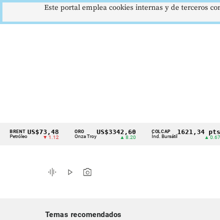
Este portal emplea cookies internas y de terceros con
US$73,48
US$3342,60
1621,34 pts
ENT
ORO
COLCAP
Cintillo
róleo
Onza Troy
Índ. Bursátil
D
▼ 1.12
▲ 8.20
▲ 0.67
de
indicadores
graphic_eq
play_arrow
photo_camera
económicos
Colombia
Temas recomendados