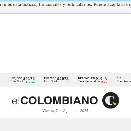
 fines estadísticos, funcionales y publicitarios. Puede aceptarlas
$4178
$3672
9,9 %
2,8 
USD/COP
EUR/COP
DESEMPLEO
PIB
ólar Spot
Euro Spot
Tasa Nacional
Crec. Anual
▲ 0.42
—
▼ 0.30
▲ 0.1
Viernes
, 7 de Agosto de 2026