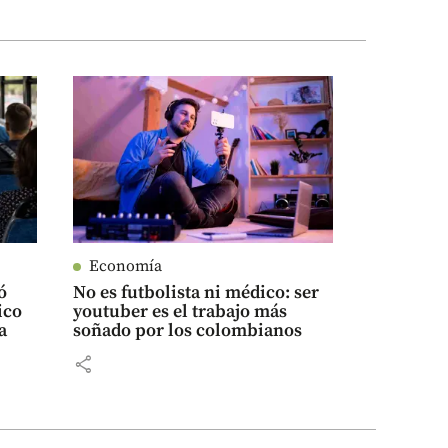
Economía
ó
No es futbolista ni médico: ser
ico
youtuber es el trabajo más
a
soñado por los colombianos
share