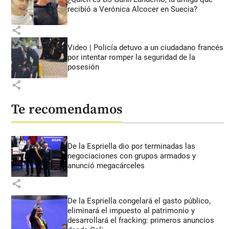
recibió a Verónica Alcocer en Suecia?
share
Video | Policía detuvo a un ciudadano francés
por intentar romper la seguridad de la
posesión
share
Te recomendamos
De la Espriella dio por terminadas las
negociaciones con grupos armados y
anunció megacárceles
share
De la Espriella congelará el gasto público,
eliminará el impuesto al patrimonio y
desarrollará el fracking: primeros anuncios