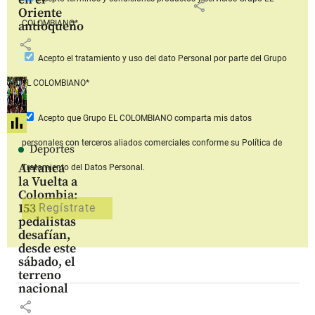
share
Oriente
COLOMBIANO*
antioqueño
share
Acepto
el tratamiento y uso del dato Personal
por parte del Grupo
EL COLOMBIANO*
Acepto que Grupo EL COLOMBIANO
comparta mis datos
personales con terceros aliados comerciales
conforme su Política de
Deportes
Arranca
Tratamiento del Datos Personal.
la Vuelta a
Colombia:
153
pedalistas
desafían,
desde este
sábado, el
terreno
nacional
share