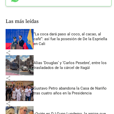
Las más leídas
“La coca dará paso al coco, al cacao, al
café”: así fue la posesión de De la Espriella
en Cali
share
Alias ‘Douglas’ y ‘Carlos Pesebre’, entre los
trasladados de la cárcel de Itagüí
share
Gustavo Petro abandona la Casa de Nariño
tras cuatro años en la Presidencia
share
¿Quién es DJ Gunn Lundemo, la amiga que