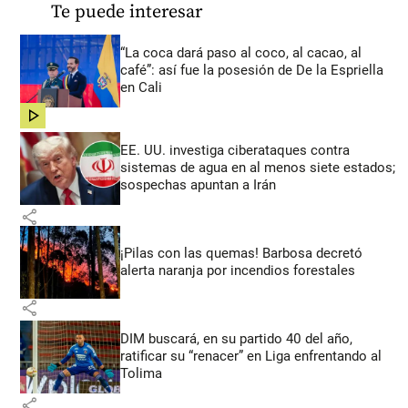
Te puede interesar
“La coca dará paso al coco, al cacao, al
café”: así fue la posesión de De la Espriella
en Cali
share
EE. UU. investiga ciberataques contra
sistemas de agua en al menos siete estados;
sospechas apuntan a Irán
share
¡Pilas con las quemas! Barbosa decretó
alerta naranja por incendios forestales
share
DIM buscará, en su partido 40 del año,
ratificar su “renacer” en Liga enfrentando al
Tolima
share