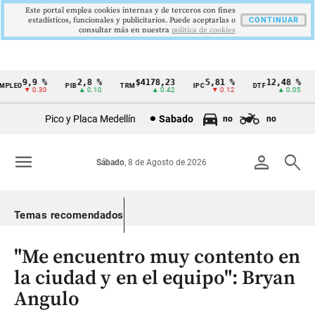
Este portal emplea cookies internas y de terceros con fines
estadísticos, funcionales y publicitarios. Puede aceptarlas o
CONTINUAR
consultar más en nuestra
politica de cookies
9,9 %
2,8 %
$4178,23
5,81 %
12,48 %
PLEO
PIB
TRM
IPC
DTF
U
Cintillo
▼ 0.30
▲ 0.10
▲ 0.42
▼ 0.12
▲ 0.05
de
Pico y Placa Medellín
Sabado
no
no
indicadores
económicos
menu
person
search
Sábado
, 8 de Agosto de 2026
Colombia
Temas recomendados
"Me encuentro muy contento en
la ciudad y en el equipo": Bryan
Angulo