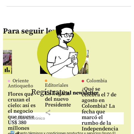
Para seguir leyendo
Oriente
Colombia
Editoriales
Antioqueño
¿Qué se
Regístrate
al newsletter
La llegada
Flores que
celebra el 7 de
del nuevo
cruzan el
agosto en
Presidente
cielo: así es
Colombia? La
el negocio
fecha que
share
que mueve
marcó el
US$ 380
rumbo de la
millones
Independencia
en el
Acepto
términos y condiciones productos y servicios
Grupo EL