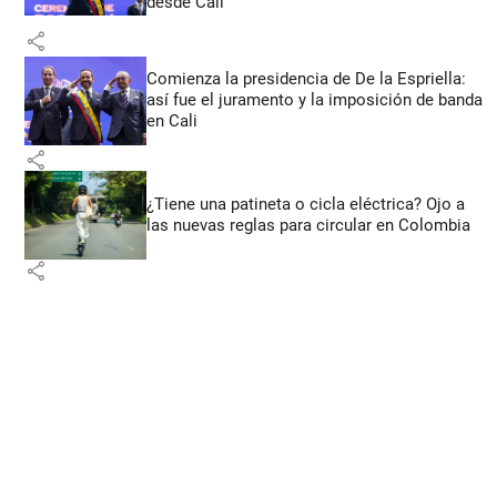
desde Cali
share
Comienza la presidencia de De la Espriella:
así fue el juramento y la imposición de banda
en Cali
share
¿Tiene una patineta o cicla eléctrica? Ojo a
las nuevas reglas para circular en Colombia
share