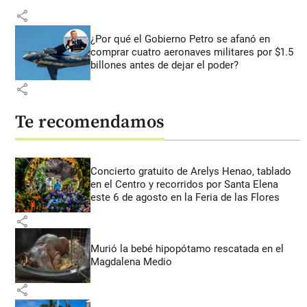
share
¿Por qué el Gobierno Petro se afanó en
comprar cuatro aeronaves militares por $1.5
billones antes de dejar el poder?
share
Te recomendamos
Concierto gratuito de Arelys Henao, tablado
en el Centro y recorridos por Santa Elena
este 6 de agosto en la Feria de las Flores
share
Murió la bebé hipopótamo rescatada en el
Magdalena Medio
share