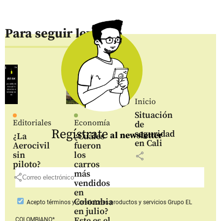
Para seguir leyendo
Inicio
Situación
Editoriales
Economía
de
Regístrate
seguridad
al newsletter
¿La
¿Cuáles
en Cali
Aerocivil
fueron
sin
los
share
piloto?
carros
más
share
vendidos
en
Colombia
Acepto
términos y condiciones productos y servicios
Grupo EL
en julio?
Este es el
COLOMBIANO*