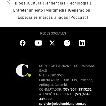
share
Blogs
Cultura
Tendencias
Tecnología
Entretenimiento
Multimedia
Generación
Especiales marcas aliadas
Pódcast
REDES SOCIALES
COPYRIGHT © 2026 EL COLOMBIANO
S.A.S
NIT: 890901352-3
Carrera 48 N° 30 Sur - 119, Envigado,
Antioquia, Colombia.
CONMUTADOR:
(57) (604) 3315252
ATENCIÓN AL CLIENTE:
(57) (604)
3393333
servicio@elcolombiano.com.co