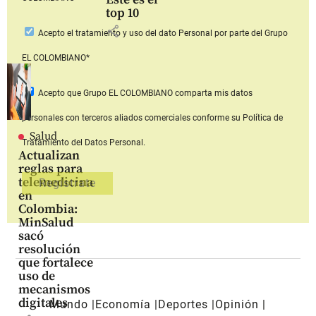
top 10
share
Acepto
el tratamiento y uso del dato Personal
por parte del Grupo
EL COLOMBIANO*
Acepto que Grupo EL COLOMBIANO
comparta mis datos
personales con terceros aliados comerciales
conforme su Política de
Salud
Tratamiento del Datos Personal.
Actualizan
reglas para
telemedicina
en
Colombia:
MinSalud
sacó
resolución
que fortalece
uso de
mecanismos
digitales
Mundo
Economía
Deportes
Opinión