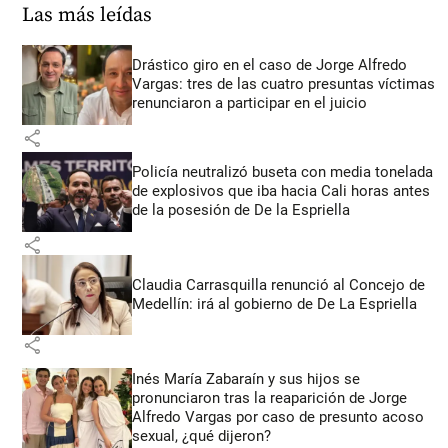
Las más leídas
Drástico giro en el caso de Jorge Alfredo
Vargas: tres de las cuatro presuntas víctimas
renunciaron a participar en el juicio
share
Policía neutralizó buseta con media tonelada
de explosivos que iba hacia Cali horas antes
de la posesión de De la Espriella
share
Claudia Carrasquilla renunció al Concejo de
Medellín: irá al gobierno de De La Espriella
share
Inés María Zabaraín y sus hijos se
pronunciaron tras la reaparición de Jorge
Alfredo Vargas por caso de presunto acoso
sexual, ¿qué dijeron?