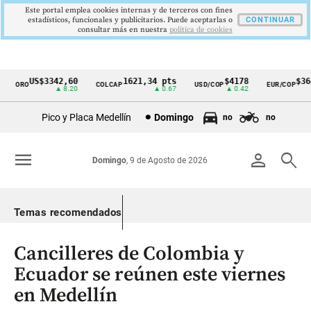
Este portal emplea cookies internas y de terceros con fines
estadísticos, funcionales y publicitarios. Puede aceptarlas o
CONTINUAR
consultar más en nuestra
politica de cookies
US$3342,60
1621,34 pts
$4178
$364
ORO
COLCAP
USD/COP
EUR/COP
Cintillo
▲ 8.20
▲ 0.67
▲ 0.42
de
Pico y Placa Medellín
Domingo
no
no
indicadores
económicos
menu
person
search
Domingo
, 9 de Agosto de 2026
Colombia
Temas recomendados
Cancilleres de Colombia y
Ecuador se reúnen este viernes
en Medellín