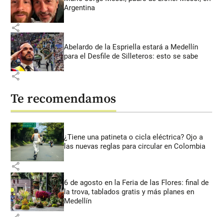
Argentina
share
Abelardo de la Espriella estará a Medellín
para el Desfile de Silleteros: esto se sabe
share
Te recomendamos
¿Tiene una patineta o cicla eléctrica? Ojo a
las nuevas reglas para circular en Colombia
share
6 de agosto en la Feria de las Flores: final de
la trova, tablados gratis y más planes en
Medellín