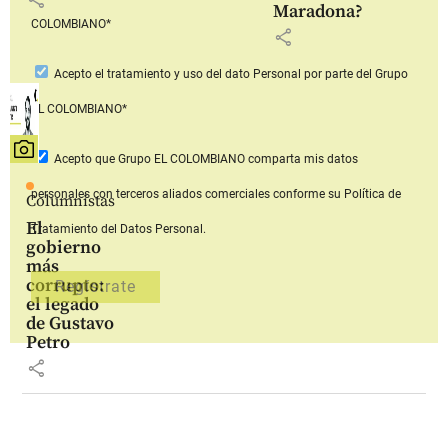
Maradona?
COLOMBIANO*
share
Acepto
el tratamiento y uso del dato Personal
por parte del Grupo
EL COLOMBIANO*
Acepto que Grupo EL COLOMBIANO
comparta mis datos
personales con terceros aliados comerciales
conforme su Política de
Columnistas
El
Tratamiento del Datos Personal.
gobierno
más
corrupto:
el legado
de Gustavo
Petro
share