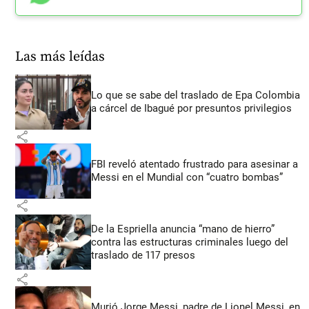
Las más leídas
Lo que se sabe del traslado de Epa Colombia
a cárcel de Ibagué por presuntos privilegios
share
FBI reveló atentado frustrado para asesinar a
Messi en el Mundial con “cuatro bombas”
share
De la Espriella anuncia “mano de hierro”
contra las estructuras criminales luego del
traslado de 117 presos
share
Murió Jorge Messi, padre de Lionel Messi, en