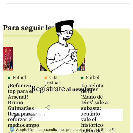
Para seguir leyendo
Fútbol
Cita
Fútbol
Textual
¡Refuerzo
La pelota
Regístrate
al newsletter
top para el
de la
Arsenal!
‘Mano de
Bruno
Dios’ sale a
share
Guimarães
subasta:
llega para
¿cuánto
reforzar el
vale el
mediocampo
histórico
balón de
Acepto
términos y condiciones productos y servicios
Grupo EL
share