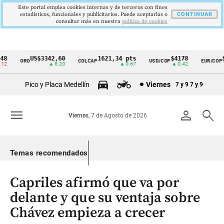
Este portal emplea cookies internas y de terceros con fines
estadísticos, funcionales y publicitarios. Puede aceptarlas o
CONTINUAR
consultar más en nuestra
politica de cookies
8
US$3342,60
1621,34 pts
$4178
$3
ORO
COLCAP
USD/COP
EUR/COP
Cintillo
2
▲ 8.20
▲ 0.67
▲ 0.42
de
Pico y Placa Medellín
Viernes
7 y 9
7 y 9
indicadores
económicos
menu
person
search
Viernes
, 7 de Agosto de 2026
Colombia
Temas recomendados
Capriles afirmó que va por
delante y que su ventaja sobre
Chávez empieza a crecer