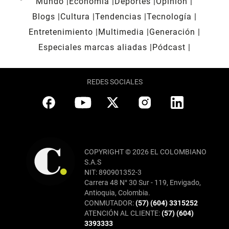
Mundo
Economía
Deportes
Opinión
Blogs
Cultura
Tendencias
Tecnología
Entretenimiento
Multimedia
Generación
Especiales marcas aliadas
Pódcast
REDES SOCIALES
COPYRIGHT © 2026 EL COLOMBIANO
S.A.S
NIT: 890901352-3
Carrera 48 N° 30 Sur - 119, Envigado,
Antioquia, Colombia.
CONMUTADOR:
(57) (604) 3315252
ATENCIÓN AL CLIENTE:
(57) (604)
3393333