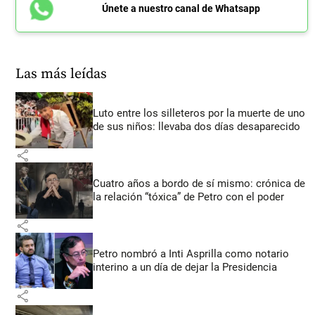
Únete a nuestro canal de Whatsapp
Las más leídas
Luto entre los silleteros por la muerte de uno
de sus niños: llevaba dos días desaparecido
share
Cuatro años a bordo de sí mismo: crónica de
la relación “tóxica” de Petro con el poder
share
Petro nombró a Inti Asprilla como notario
interino a un día de dejar la Presidencia
share