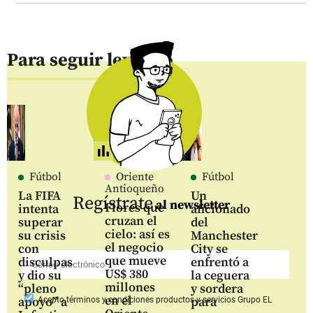
Para seguir leyendo
Fútbol
Oriente
Fútbol
Antioqueño
La FIFA
Un
Regístrate
al newsletter
Flores que
intenta
aficionado
cruzan el
superar
del
cielo: así es
su crisis
Manchester
el negocio
con
City se
que mueve
disculpas
enfrentó a
US$ 380
y dio su
la ceguera
millones
“pleno
y sordera
en el
apoyo” a
para
Acepto
términos y condiciones productos y servicios
Grupo EL