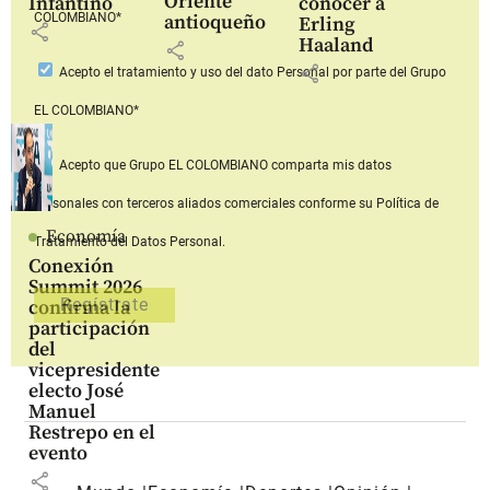
Oriente
Infantino
conocer a
COLOMBIANO*
antioqueño
Erling
share
Haaland
share
share
Acepto
el tratamiento y uso del dato Personal
por parte del Grupo
EL COLOMBIANO*
Acepto que Grupo EL COLOMBIANO
comparta mis datos
personales con terceros aliados comerciales
conforme su Política de
Economía
Tratamiento del Datos Personal.
Conexión
Summit 2026
confirma la
participación
del
vicepresidente
electo José
Manuel
Restrepo en el
evento
share