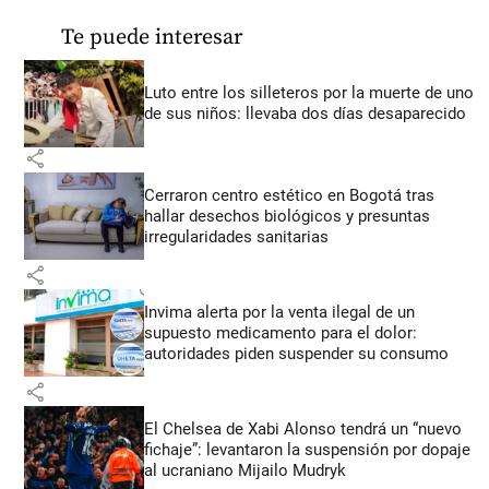
Te puede interesar
Luto entre los silleteros por la muerte de uno
de sus niños: llevaba dos días desaparecido
share
Cerraron centro estético en Bogotá tras
hallar desechos biológicos y presuntas
irregularidades sanitarias
share
Invima alerta por la venta ilegal de un
supuesto medicamento para el dolor:
autoridades piden suspender su consumo
share
El Chelsea de Xabi Alonso tendrá un “nuevo
fichaje”: levantaron la suspensión por dopaje
al ucraniano Mijailo Mudryk