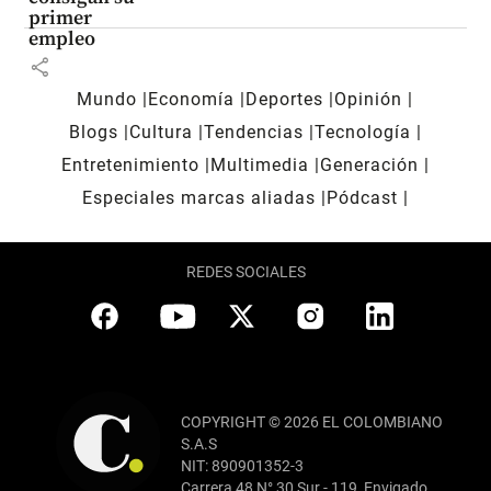
primer
empleo
share
Mundo
Economía
Deportes
Opinión
Blogs
Cultura
Tendencias
Tecnología
Entretenimiento
Multimedia
Generación
Especiales marcas aliadas
Pódcast
REDES SOCIALES
COPYRIGHT © 2026 EL COLOMBIANO
S.A.S
NIT: 890901352-3
Carrera 48 N° 30 Sur - 119, Envigado,