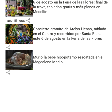
6 de agosto en la Feria de las Flores: final de
la trova, tablados gratis y más planes en
Medellín
share
hace 15 horas
Concierto gratuito de Arelys Henao, tablado
en el Centro y recorridos por Santa Elena
este 6 de agosto en la Feria de las Flores
share
Murió la bebé hipopótamo rescatada en el
Magdalena Medio
share