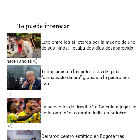
Te puede interesar
Luto entre los silleteros por la muerte de uno
de sus niños: llevaba dos días desaparecido
share
hace 10 horas
Trump acusa a las petroleras de ganar
“demasiado dinero” gracias a la guerra con
Irán
share
La selección de Brasil irá a Calcuta a jugar un
amistoso inédito contra India en octubre
share
Cerraron centro estético en Bogotá tras