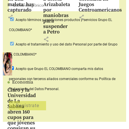
maleta: hay
Arizabaleta
Juegos
capturado
por
Centroamericanos
maniobras
share
share
para
Acepto
términos y condiciones productos y servicios
Grupo EL
suspender
COLOMBIANO*
a Petro
share
Acepto
el tratamiento y uso del dato Personal
por parte del Grupo
EL COLOMBIANO*
Acepto que Grupo EL COLOMBIANO
comparta mis datos
personales con terceros aliados comerciales
conforme su Política de
Economía
Claro y la
Tratamiento del Datos Personal.
Universidad
de La
Sabana
abren 160
cupos para
que jóvenes
consigan su