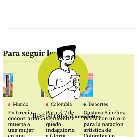
Para seguir leyendo
Mundo
Colombia
Deportes
En Grecia
Para el 2 de
Gustavo Sánchez
Regístrate
al newsletter
encontraron
septiembre
brilla con un oro
muerta a
quedó
para la natación
una mujer
indagatoria
artística de
en una
a Gloria
Colombia en