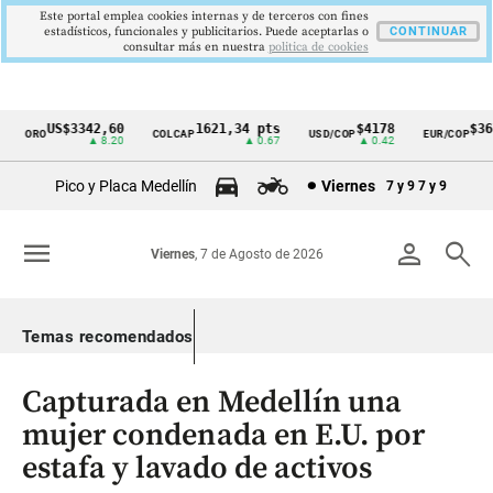
Este portal emplea cookies internas y de terceros con fines
estadísticos, funcionales y publicitarios. Puede aceptarlas o
CONTINUAR
consultar más en nuestra
politica de cookies
US$3342,60
1621,34 pts
$4178
$367
ORO
COLCAP
USD/COP
EUR/COP
Cintillo
▲ 8.20
▲ 0.67
▲ 0.42
de
Pico y Placa Medellín
Viernes
7 y 9
7 y 9
indicadores
económicos
menu
person
search
Viernes
, 7 de Agosto de 2026
Colombia
Temas recomendados
Capturada en Medellín una
mujer condenada en E.U. por
estafa y lavado de activos