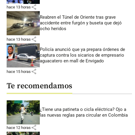
share
hace 13 horas
Reabren el Túnel de Oriente tras grave
accidente entre furgón y buseta que dejó
ocho heridos
share
hace 13 horas
Policía anunció que ya prepara órdenes de
captura contra los sicarios de empresario
aguacatero en mall de Envigado
share
hace 15 horas
Te recomendamos
¿Tiene una patineta o cicla eléctrica? Ojo a
las nuevas reglas para circular en Colombia
share
hace 12 horas