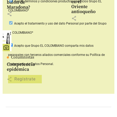
en el
balón de
Acepto
términos y condiciones productos y servicios
Grupo EL
Oriente
Maradona?
COLOMBIANO*
antioqueño
share
share
Acepto
el tratamiento y uso del dato Personal
por parte del Grupo
EL COLOMBIANO*
Acepto que Grupo EL COLOMBIANO
comparta mis datos
personales con terceros aliados comerciales
conforme su Política de
Columnistas
Competencia
Tratamiento del Datos Personal.
epidémica
share