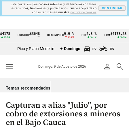
Este portal emplea cookies internas y de terceros con fines
estadísticos, funcionales y publicitarios. Puede aceptarlas o
CONTINUAR
consultar más en nuestra
politica de cookies
178
$3648
9,9 %
2,8 %
$4178,23
EUR/COP
DESEMPLEO
PIB
TRM
Cintillo
0.42
—
▼ 0.30
▲ 0.10
▲ 0.42
de
Pico y Placa Medellín
Domingo
no
no
indicadores
económicos
menu
person
search
Domingo
, 9 de Agosto de 2026
Colombia
Temas recomendados
Capturan a alias "Julio", por
cobro de extorsiones a mineros
en el Bajo Cauca