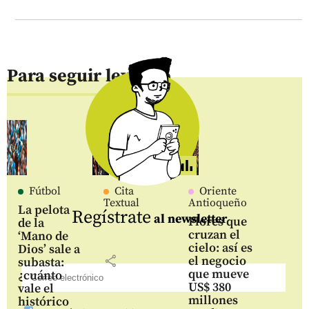
Para seguir leyendo
Fútbol
Cita
Oriente
Textual
Antioqueño
La pelota
Regístrate
al newsletter
Flores que
de la
cruzan el
‘Mano de
cielo: así es
Dios’ sale a
share
el negocio
subasta:
que mueve
¿cuánto
US$ 380
vale el
millones
histórico