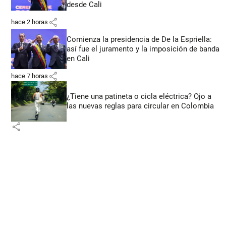
desde Cali
share
hace 2 horas
Comienza la presidencia de De la Espriella:
así fue el juramento y la imposición de banda
en Cali
share
hace 7 horas
¿Tiene una patineta o cicla eléctrica? Ojo a
las nuevas reglas para circular en Colombia
share