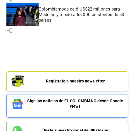
Colombiamoda dejó US$22 millones para
Medellín y reunió a 65.000 asistentes de 53
países
share
Regístrate a nuestro newsletter
Siga las noticias de EL COLOMBIANO desde Google
News
Únete a nuestro canal de Whatsapp