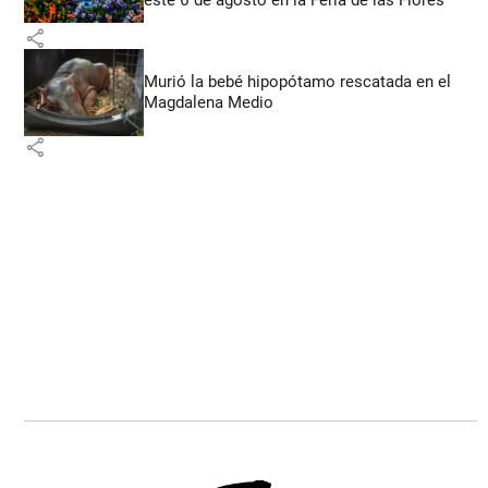
share
Murió la bebé hipopótamo rescatada en el
Magdalena Medio
share