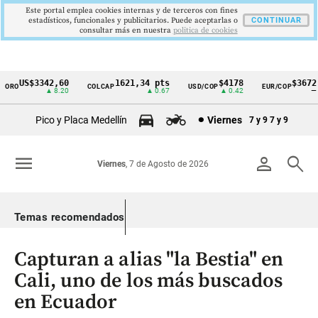
Este portal emplea cookies internas y de terceros con fines
estadísticos, funcionales y publicitarios. Puede aceptarlas o
CONTINUAR
consultar más en nuestra
politica de cookies
US$3342,60
1621,34 pts
$4178
$3672
RO
COLCAP
USD/COP
EUR/COP
Cintillo
▲ 8.20
▲ 0.67
▲ 0.42
—
de
Pico y Placa Medellín
Viernes
7 y 9
7 y 9
indicadores
económicos
menu
person
search
Viernes
, 7 de Agosto de 2026
Colombia
Temas recomendados
Capturan a alias "la Bestia" en
Cali, uno de los más buscados
en Ecuador