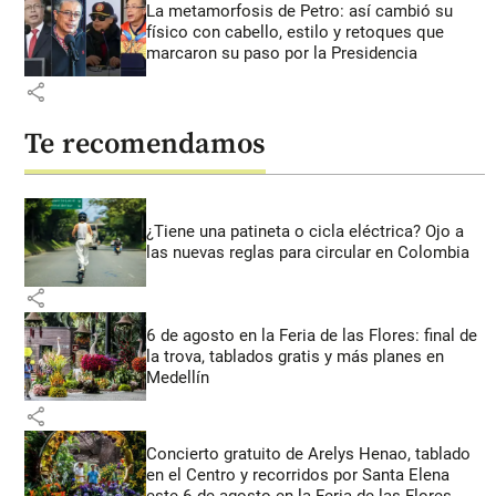
La metamorfosis de Petro: así cambió su
físico con cabello, estilo y retoques que
marcaron su paso por la Presidencia
share
Te recomendamos
¿Tiene una patineta o cicla eléctrica? Ojo a
las nuevas reglas para circular en Colombia
share
6 de agosto en la Feria de las Flores: final de
la trova, tablados gratis y más planes en
Medellín
share
Concierto gratuito de Arelys Henao, tablado
en el Centro y recorridos por Santa Elena
este 6 de agosto en la Feria de las Flores