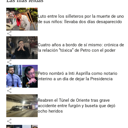
Las más leídas
Luto entre los silleteros por la muerte de uno
de sus niños: llevaba dos días desaparecido
share
Cuatro años a bordo de sí mismo: crónica de
la relación “tóxica” de Petro con el poder
share
Petro nombró a Inti Asprilla como notario
interino a un día de dejar la Presidencia
share
Reabren el Túnel de Oriente tras grave
accidente entre furgón y buseta que dejó
ocho heridos
share