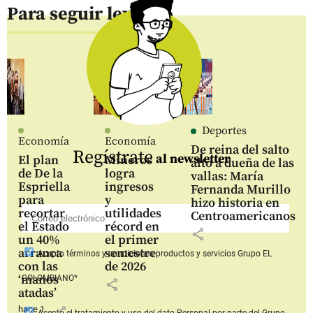
Para seguir leyendo
Deportes
Economía
Economía
De reina del salto
Regístrate
al newsletter
El plan
Mineros
alto a dueña de las
de De la
logra
vallas: María
Espriella
ingresos
Fernanda Murillo
para
y
hizo historia en
recortar
utilidades
Centroamericanos
el Estado
récord en
share
un 40%
el primer
arranca
semestre
Acepto
términos y condiciones productos y servicios
Grupo EL
con las
de 2026
‘manos
COLOMBIANO*
share
atadas’
hace 1
share
Acepto
el tratamiento y uso del dato Personal
por parte del Grupo