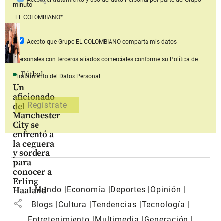
minuto
EL COLOMBIANO*
Acepto que Grupo EL COLOMBIANO
comparta mis datos
personales con terceros aliados comerciales
conforme su Política de
Fútbol
Tratamiento del Datos Personal.
Un
aficionado
del
Manchester
City se
enfrentó a
la ceguera
y sordera
para
conocer a
Erling
Mundo
Economía
Deportes
Opinión
Haaland
share
Blogs
Cultura
Tendencias
Tecnología
Entretenimiento
Multimedia
Generación