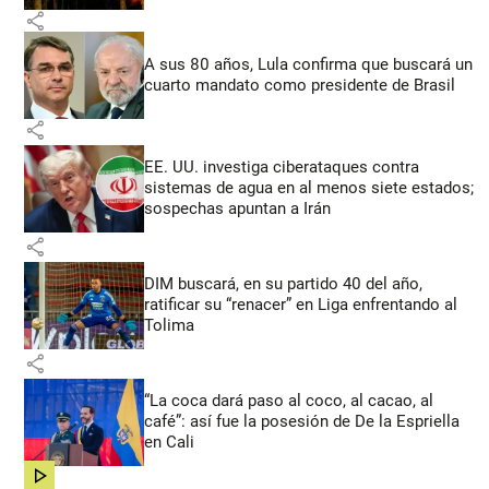
share
A sus 80 años, Lula confirma que buscará un
cuarto mandato como presidente de Brasil
share
EE. UU. investiga ciberataques contra
sistemas de agua en al menos siete estados;
sospechas apuntan a Irán
share
DIM buscará, en su partido 40 del año,
ratificar su “renacer” en Liga enfrentando al
Tolima
share
“La coca dará paso al coco, al cacao, al
café”: así fue la posesión de De la Espriella
en Cali
share