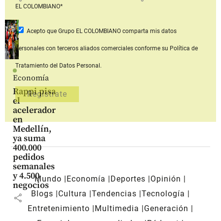
EL COLOMBIANO*
Acepto que Grupo EL COLOMBIANO
comparta mis datos
personales con terceros aliados comerciales
conforme su Política de
Tratamiento del Datos Personal.
Economía
Rappi pisa
el
acelerador
en
Medellín,
ya suma
400.000
pedidos
semanales
y 4.500
Mundo
Economía
Deportes
Opinión
negocios
Blogs
Cultura
Tendencias
Tecnología
share
Entretenimiento
Multimedia
Generación