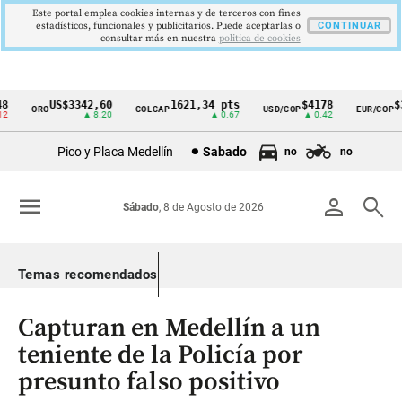
Este portal emplea cookies internas y de terceros con fines
estadísticos, funcionales y publicitarios. Puede aceptarlas o
CONTINUAR
consultar más en nuestra
politica de cookies
US$3342,60
1621,34 pts
$4178
$3
ORO
COLCAP
USD/COP
EUR/COP
Cintillo
▲ 8.20
▲ 0.67
▲ 0.42
de
Pico y Placa Medellín
Sabado
no
no
indicadores
económicos
menu
person
search
Sábado
, 8 de Agosto de 2026
Colombia
Temas recomendados
Capturan en Medellín a un
teniente de la Policía por
presunto falso positivo