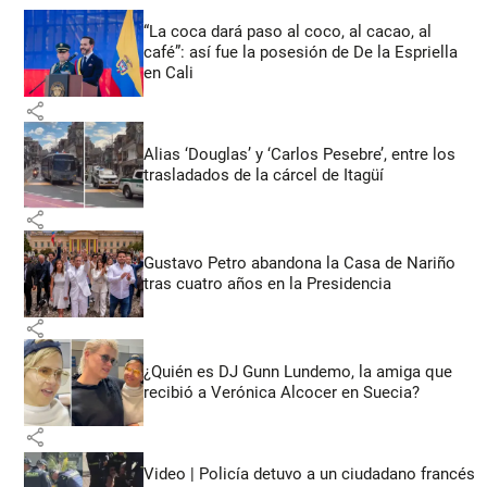
“La coca dará paso al coco, al cacao, al
café”: así fue la posesión de De la Espriella
en Cali
share
Alias ‘Douglas’ y ‘Carlos Pesebre’, entre los
trasladados de la cárcel de Itagüí
share
Gustavo Petro abandona la Casa de Nariño
tras cuatro años en la Presidencia
share
¿Quién es DJ Gunn Lundemo, la amiga que
recibió a Verónica Alcocer en Suecia?
share
Video | Policía detuvo a un ciudadano francés