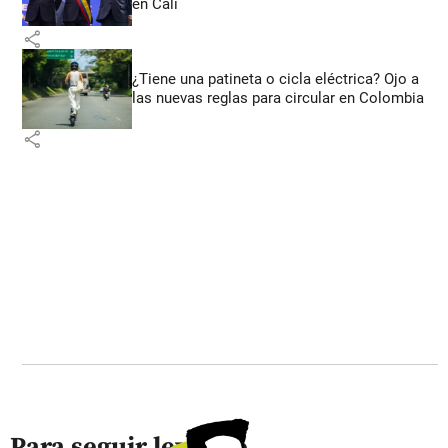
en Cali
share
¿Tiene una patineta o cicla eléctrica? Ojo a
las nuevas reglas para circular en Colombia
share
Para seguir leyendo