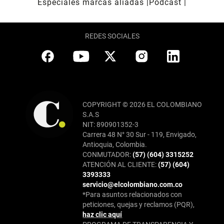
Especiales marcas aliadas
Pódcast
REDES SOCIALES
COPYRIGHT © 2026 EL COLOMBIANO
S.A.S
NIT: 890901352-3
Carrera 48 N° 30 Sur - 119, Envigado,
Antioquia, Colombia.
CONMUTADOR:
(57) (604) 3315252
ATENCIÓN AL CLIENTE:
(57) (604)
3393333
servicio@elcolombiano.com.co
*Para asuntos relacionados con
peticiones, quejas y reclamos (PQR),
haz clic aquí