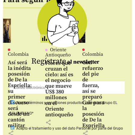
Oriente
Colombia
Colombia
Antioqueño
Regístrate
al newsletter
Así será
Con
Flores que
la inédita
refuerzo
cruzan el
posesión
del pie
cielo: así es
de De la
de
el negocio
Espriella:
fuerza,
que mueve
su
así se
US$ 380
primer
preparó
millones
discurso
Cali para
en el
Acepto
términos y condiciones productos y servicios
Grupo EL
será
la
Oriente
desde un
posesión
COLOMBIANO*
antioqueño
cantón
de De la
share
militar
Espriella
Acepto
el tratamiento y uso del dato Personal
por parte del Grupo
share
share