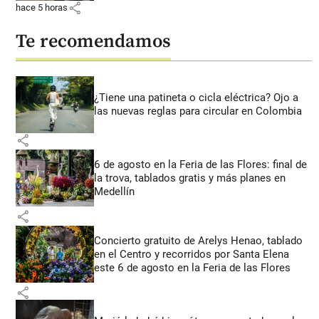
share
hace 5 horas
Te recomendamos
¿Tiene una patineta o cicla eléctrica? Ojo a
las nuevas reglas para circular en Colombia
share
6 de agosto en la Feria de las Flores: final de
la trova, tablados gratis y más planes en
Medellín
share
Concierto gratuito de Arelys Henao, tablado
en el Centro y recorridos por Santa Elena
este 6 de agosto en la Feria de las Flores
share