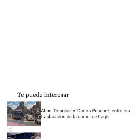
Te puede interesar
Alias ‘Douglas’ y ‘Carlos Pesebre’, entre los
trasladados de la cárcel de Itagüí
share