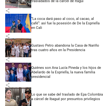
trasladados de la cárcel de Itagüí
share
“La coca dará paso al coco, al cacao, al
café”: así fue la posesión de De la Espriella
en Cali
share
Gustavo Petro abandona la Casa de Nariño
tras cuatro años en la Presidencia
share
Quiénes son Ana Lucía Pineda y los hijos de
Abelardo de la Espriella, la nueva familia
presidencial
share
Lo que se sabe del traslado de Epa Colombia
a cárcel de Ibagué por presuntos privilegios