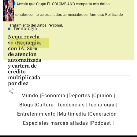
Acepto que Grupo EL COLOMBIANO
comparta mis datos
personales con terceros aliados comerciales
conforme su Política de
Tratamiento del Datos Personal.
Tecnología
Nequi revela
su estrategia
con IA: 80%
de atención
automatizada
y cartera de
crédito
multiplicada
por diez
share
Mundo
Economía
Deportes
Opinión
Blogs
Cultura
Tendencias
Tecnología
Entretenimiento
Multimedia
Generación
Especiales marcas aliadas
Pódcast