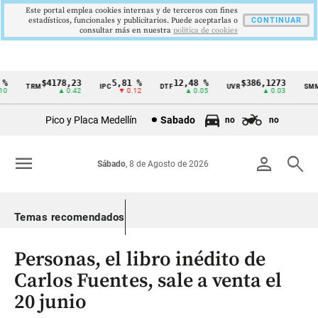
Este portal emplea cookies internas y de terceros con fines
estadísticos, funcionales y publicitarios. Puede aceptarlas o
CONTINUAR
consultar más en nuestra
politica de cookies
$4178,23
5,81 %
12,48 %
$386,1273
TRM
IPC
DTF
UVR
SMML
Cintillo
▲ 0.42
▼ 0.12
▲ 0.05
▲ 0.03
de
Pico y Placa Medellín
Sabado
no
no
indicadores
económicos
menu
person
search
Sábado
, 8 de Agosto de 2026
Colombia
Temas recomendados
Personas, el libro inédito de
Carlos Fuentes, sale a venta el
20 junio