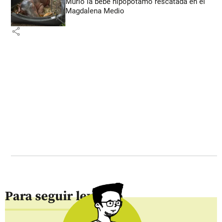
Murió la bebé hipopótamo rescatada en el
Magdalena Medio
share
Para seguir leyendo