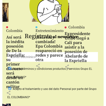
Colombia
Colombia
Entretenimiento
Expresidente
Regístrate
al newsletter
Así será
¡Está muy
Uribe llegó a
la inédita
cambiada!
Cali para
posesión
Epa Colombia
asistir a la
de De la
reapareció en
posesión de
Espriella:
redes y parece
Abelardo de
su
otra
la Espriella
primer
share
share
discurso
Acepto
términos y condiciones productos y servicios
Grupo EL
será
desde un
COLOMBIANO*
cantón
militar
Acepto
el tratamiento y uso del dato Personal
por parte del Grupo
share
EL COLOMBIANO*