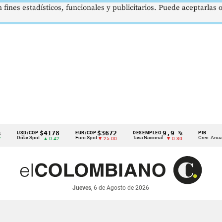
 fines estadísticos, funcionales y publicitarios. Puede aceptarlas
$4178
$3672
9,9 %
2,8 
SD/COP
EUR/COP
DESEMPLEO
PIB
ólar Spot
Euro Spot
Tasa Nacional
Crec. Anual
▲ 0.42
▼ 25.00
▼ 0.30
▲ 0.1
Jueves
, 6 de Agosto de 2026