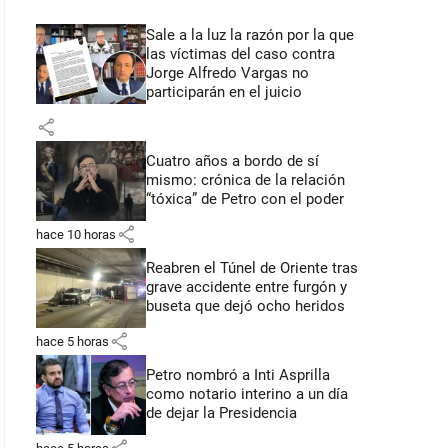
Sale a la luz la razón por la que
las víctimas del caso contra
Jorge Alfredo Vargas no
participarán en el juicio
share
Cuatro años a bordo de sí
mismo: crónica de la relación
“tóxica” de Petro con el poder
share
hace 10 horas
Reabren el Túnel de Oriente tras
grave accidente entre furgón y
buseta que dejó ocho heridos
share
hace 5 horas
Petro nombró a Inti Asprilla
como notario interino a un día
de dejar la Presidencia