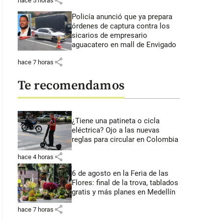
share
hace 5 horas
Policía anunció que ya prepara
órdenes de captura contra los
sicarios de empresario
aguacatero en mall de Envigado
share
hace 7 horas
Te recomendamos
¿Tiene una patineta o cicla
eléctrica? Ojo a las nuevas
reglas para circular en Colombia
share
hace 4 horas
6 de agosto en la Feria de las
Flores: final de la trova, tablados
gratis y más planes en Medellín
share
hace 7 horas