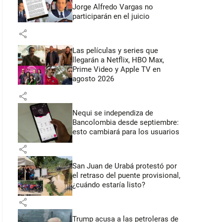
Jorge Alfredo Vargas no
participarán en el juicio
share
Las películas y series que
llegarán a Netflix, HBO Max,
Prime Video y Apple TV en
agosto 2026
share
Nequi se independiza de
Bancolombia desde septiembre:
esto cambiará para los usuarios
share
San Juan de Urabá protestó por
el retraso del puente provisional,
¿cuándo estaría listo?
share
Trump acusa a las petroleras de