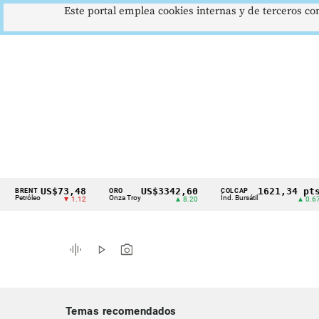
Este portal emplea cookies internas y de terceros con
US$73,48
US$3342,60
1621,34 pts
NT
ORO
COLCAP
U
Cintillo
óleo
Onza Troy
Índ. Bursátil
D
▼ 1.12
▲ 8.20
▲ 0.67
de
indicadores
graphic_eq
play_arrow
photo_camera
económicos
Colombia
Temas recomendados