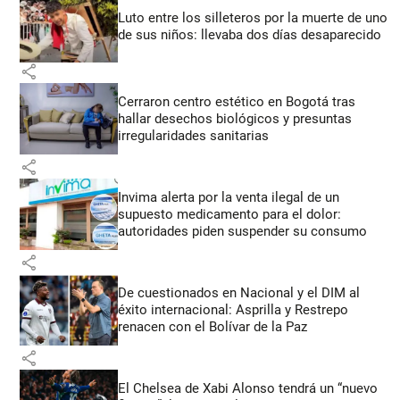
Luto entre los silleteros por la muerte de uno
de sus niños: llevaba dos días desaparecido
share
Cerraron centro estético en Bogotá tras
hallar desechos biológicos y presuntas
irregularidades sanitarias
share
Invima alerta por la venta ilegal de un
supuesto medicamento para el dolor:
autoridades piden suspender su consumo
share
De cuestionados en Nacional y el DIM al
éxito internacional: Asprilla y Restrepo
renacen con el Bolívar de la Paz
share
El Chelsea de Xabi Alonso tendrá un “nuevo