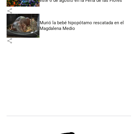
este 6 de agosto en la Feria de las Flores
share
Murió la bebé hipopótamo rescatada en el
Magdalena Medio
share