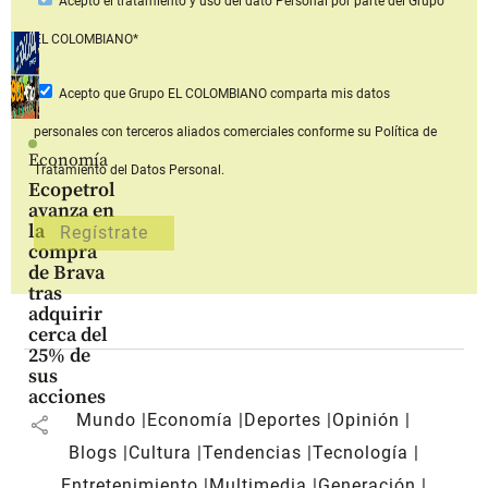
Acepto
el tratamiento y uso del dato Personal
por parte del Grupo
EL COLOMBIANO*
Acepto que Grupo EL COLOMBIANO
comparta mis datos
personales con terceros aliados comerciales
conforme su Política de
Economía
Tratamiento del Datos Personal.
Ecopetrol
avanza en
la
compra
de Brava
tras
adquirir
cerca del
25% de
sus
acciones
Mundo
Economía
Deportes
Opinión
share
Blogs
Cultura
Tendencias
Tecnología
Entretenimiento
Multimedia
Generación