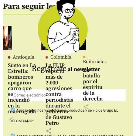
Para seguir leyendo
Antioquia
Colombia
Editoriales
Susto en La
La FLIP
Regístrate
al newsletter
La
Estrella:
reportó
batalla
bomberos
más de
por el
apagaron
2.000
espíritu
carro que
agresiones
de la
se
contra
derecha
incendió
periodistas
en la
durante el
share
madrugada
gobierno
Acepto
términos y condiciones productos y servicios
Grupo EL
de Gustavo
share
COLOMBIANO*
Petro
share