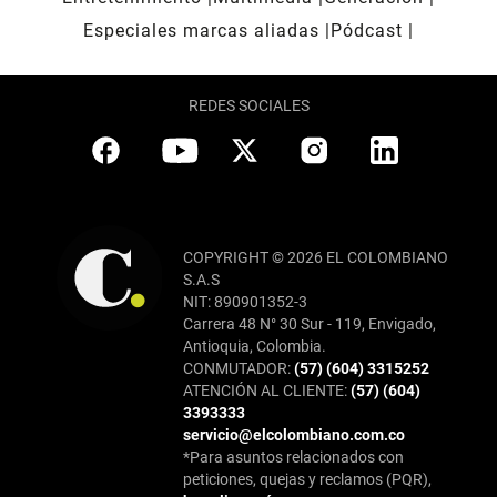
Especiales marcas aliadas
Pódcast
REDES SOCIALES
COPYRIGHT © 2026 EL COLOMBIANO
S.A.S
NIT: 890901352-3
Carrera 48 N° 30 Sur - 119, Envigado,
Antioquia, Colombia.
CONMUTADOR:
(57) (604) 3315252
ATENCIÓN AL CLIENTE:
(57) (604)
3393333
servicio@elcolombiano.com.co
*Para asuntos relacionados con
peticiones, quejas y reclamos (PQR),