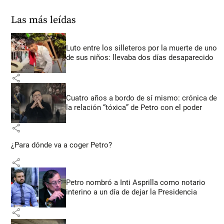
Las más leídas
Luto entre los silleteros por la muerte de uno
de sus niños: llevaba dos días desaparecido
share
Cuatro años a bordo de sí mismo: crónica de
la relación “tóxica” de Petro con el poder
share
¿Para dónde va a coger Petro?
share
Petro nombró a Inti Asprilla como notario
interino a un día de dejar la Presidencia
share