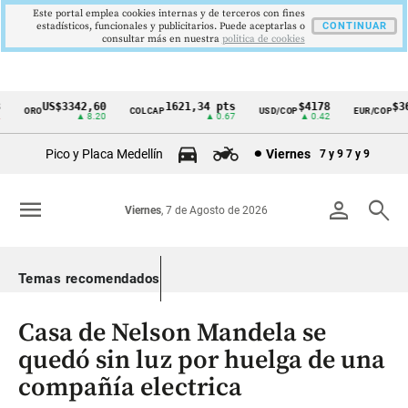
Este portal emplea cookies internas y de terceros con fines
estadísticos, funcionales y publicitarios. Puede aceptarlas o
CONTINUAR
consultar más en nuestra
politica de cookies
US$3342,60
1621,34 pts
$4178
$367
ORO
COLCAP
USD/COP
EUR/COP
Cintillo
▲ 8.20
▲ 0.67
▲ 0.42
de
Pico y Placa Medellín
Viernes
7 y 9
7 y 9
indicadores
económicos
menu
person
search
Viernes
, 7 de Agosto de 2026
Colombia
Temas recomendados
Casa de Nelson Mandela se
quedó sin luz por huelga de una
compañía electrica