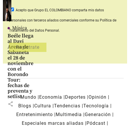
Acepto que Grupo EL COLOMBIANO
comparta mis datos
personales con terceros aliados comerciales
conforme su Política de
Música
Tratamiento del Datos Personal.
Beéle llega
al Davi
Arena de
Sabaneta
el 28 de
noviembre
con el
Borondo
Tour:
fechas de
preventa y
setlist
Mundo
Economía
Deportes
Opinión
share
Blogs
Cultura
Tendencias
Tecnología
Entretenimiento
Multimedia
Generación
Especiales marcas aliadas
Pódcast