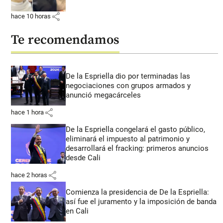
share
hace 10 horas
Te recomendamos
De la Espriella dio por terminadas las
negociaciones con grupos armados y
anunció megacárceles
share
hace 1 hora
De la Espriella congelará el gasto público,
eliminará el impuesto al patrimonio y
desarrollará el fracking: primeros anuncios
desde Cali
share
hace 2 horas
Comienza la presidencia de De la Espriella:
así fue el juramento y la imposición de banda
en Cali