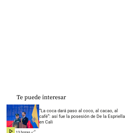
Te puede interesar
“La coca dará paso al coco, al cacao, al
café”: así fue la posesión de De la Espriella
en Cali
share
hace 13 horas