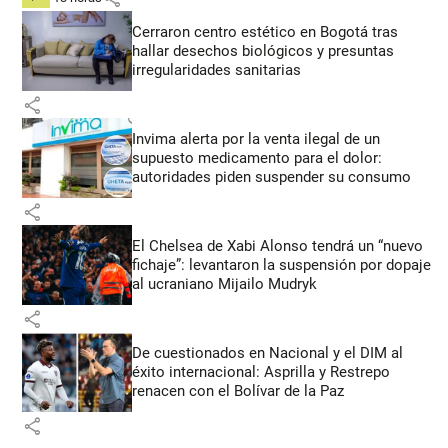
Cerraron centro estético en Bogotá tras
hallar desechos biológicos y presuntas
irregularidades sanitarias
share
Invima alerta por la venta ilegal de un
supuesto medicamento para el dolor:
autoridades piden suspender su consumo
share
El Chelsea de Xabi Alonso tendrá un “nuevo
fichaje”: levantaron la suspensión por dopaje
al ucraniano Mijailo Mudryk
share
De cuestionados en Nacional y el DIM al
éxito internacional: Asprilla y Restrepo
renacen con el Bolívar de la Paz
share