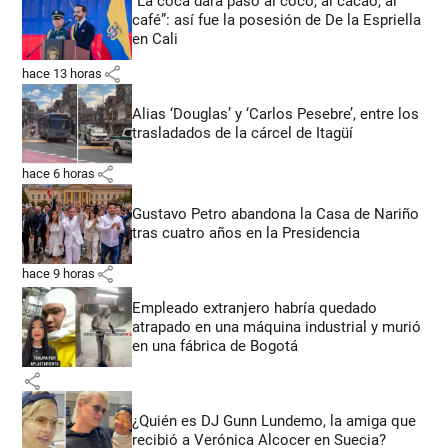
“La coca dará paso al coco, al cacao, al
café”: así fue la posesión de De la Espriella
en Cali
share
hace 13 horas
Alias ‘Douglas’ y ‘Carlos Pesebre’, entre los
trasladados de la cárcel de Itagüí
share
hace 6 horas
Gustavo Petro abandona la Casa de Nariño
tras cuatro años en la Presidencia
share
hace 9 horas
Empleado extranjero habría quedado
atrapado en una máquina industrial y murió
en una fábrica de Bogotá
share
¿Quién es DJ Gunn Lundemo, la amiga que
recibió a Verónica Alcocer en Suecia?