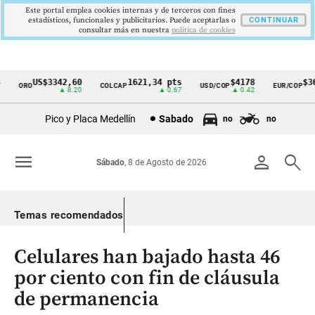
Este portal emplea cookies internas y de terceros con fines
estadísticos, funcionales y publicitarios. Puede aceptarlas o
CONTINUAR
consultar más en nuestra
politica de cookies
US$3342,60
1621,34 pts
$4178
$363
ORO
COLCAP
USD/COP
EUR/COP
Cintillo
▲ 8.20
▲ 0.67
▲ 0.42
de
Pico y Placa Medellín
Sabado
no
no
indicadores
económicos
menu
person
search
Sábado
, 8 de Agosto de 2026
Colombia
Temas recomendados
Celulares han bajado hasta 46
por ciento con fin de cláusula
de permanencia