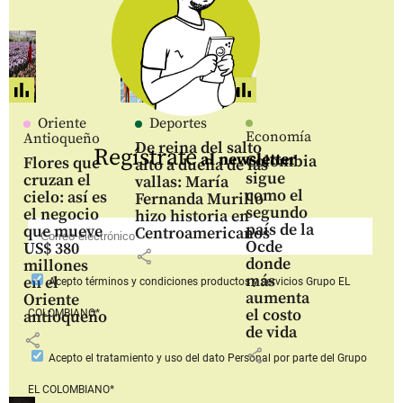
Oriente
Deportes
Economía
Antioqueño
De reina del salto
Regístrate
al newsletter
Colombia
Flores que
alto a dueña de las
sigue
cruzan el
vallas: María
como el
cielo: así es
Fernanda Murillo
segundo
el negocio
hizo historia en
país de la
que mueve
Centroamericanos
Ocde
US$ 380
share
donde
millones
más
en el
Acepto
términos y condiciones productos y servicios
Grupo EL
aumenta
Oriente
el costo
COLOMBIANO*
antioqueño
de vida
share
share
Acepto
el tratamiento y uso del dato Personal
por parte del Grupo
EL COLOMBIANO*