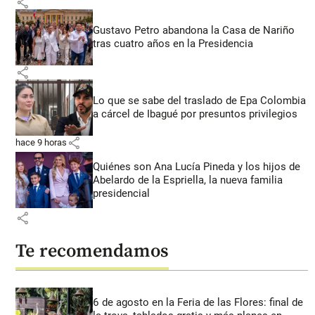
share
Gustavo Petro abandona la Casa de Nariño
tras cuatro años en la Presidencia
share
Lo que se sabe del traslado de Epa Colombia
a cárcel de Ibagué por presuntos privilegios
share
hace 9 horas
Quiénes son Ana Lucía Pineda y los hijos de
Abelardo de la Espriella, la nueva familia
presidencial
share
Te recomendamos
6 de agosto en la Feria de las Flores: final de