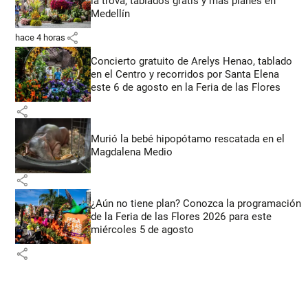
la trova, tablados gratis y más planes en
Medellín
share
hace 4 horas
Concierto gratuito de Arelys Henao, tablado
en el Centro y recorridos por Santa Elena
este 6 de agosto en la Feria de las Flores
share
Murió la bebé hipopótamo rescatada en el
Magdalena Medio
share
¿Aún no tiene plan? Conozca la programación
de la Feria de las Flores 2026 para este
miércoles 5 de agosto
share