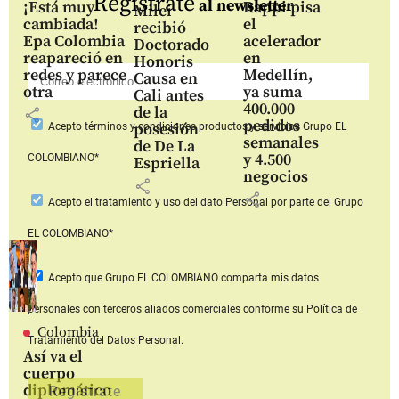
Regístrate
al newsletter
¡Está muy
Rappi pisa
Milei
cambiada!
el
recibió
Epa Colombia
acelerador
Doctorado
reapareció en
en
Honoris
redes y parece
Medellín,
Causa en
otra
ya suma
Cali antes
400.000
de la
share
pedidos
posesión
Acepto
términos y condiciones productos y servicios
Grupo EL
semanales
de De La
y 4.500
COLOMBIANO*
Espriella
negocios
share
share
Acepto
el tratamiento y uso del dato Personal
por parte del Grupo
EL COLOMBIANO*
Acepto que Grupo EL COLOMBIANO
comparta mis datos
personales con terceros aliados comerciales
conforme su Política de
Colombia
Tratamiento del Datos Personal.
Así va el
cuerpo
diplomático