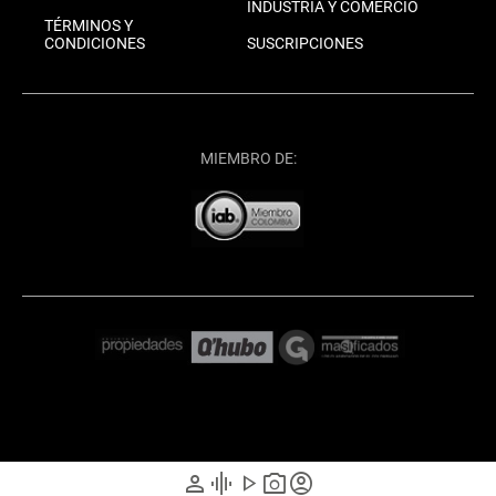
INDUSTRIA Y COMERCIO
TÉRMINOS Y
CONDICIONES
SUSCRIPCIONES
MIEMBRO DE:
person
graphic_eq
play_arrow
photo_camera
account_circle