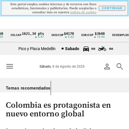
Este portal emplea cookies internas y de terceros con fines
estadísticos, funcionales y publicitarios. Puede aceptarlas o
CONTINUAR
consultar más en nuestra
politica de cookies
1621,34 pts
$4178
$3648
9,
COLCAP
USD/COP
EUR/COP
DESEMPLEO
Cintillo
▲ 0.67
▲ 0.42
▲ 10.00
▼ 
de
Pico y Placa Medellín
Sabado
no
no
indicadores
económicos
menu
person
search
Sábado
, 8 de Agosto de 2026
Colombia
Temas recomendados
Colombia es protagonista en
nuevo entorno global