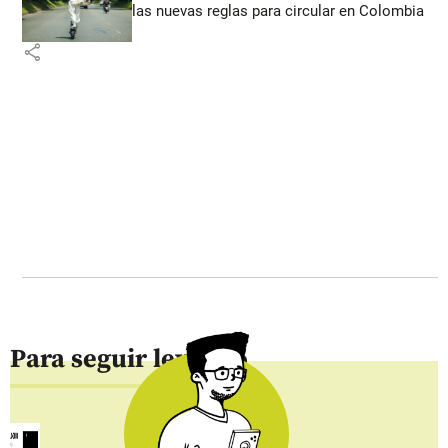
las nuevas reglas para circular en Colombia
share
Para seguir leyendo