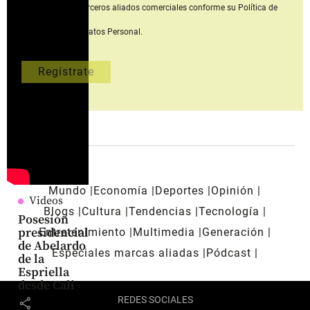
personales con terceros aliados comerciales
conforme su Política de
Tratamiento del Datos Personal.
Mundo
Economía
Deportes
Opinión
Videos
Blogs
Cultura
Tendencias
Tecnología
Posesión
presidencial
Entretenimiento
Multimedia
Generación
de Abelardo
Especiales marcas aliadas
Pódcast
de la
Espriella
desde Cali
REDES SOCIALES
share