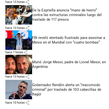
share
hace 13 horas
De la Espriella anuncia “mano de hierro”
contra las estructuras criminales luego del
traslado de 117 presos
share
hace 13 horas
FBI reveló atentado frustrado para asesinar a
Messi en el Mundial con “cuatro bombas”
share
hace 7 horas
Murió Jorge Messi, padre de Lionel Messi, en
Argentina
share
hace 13 horas
Gobernador Rendón alerta un “reacomodo
criminal” por traslado de 103 cabecillas de
Itagüí
share
hace 10 horas