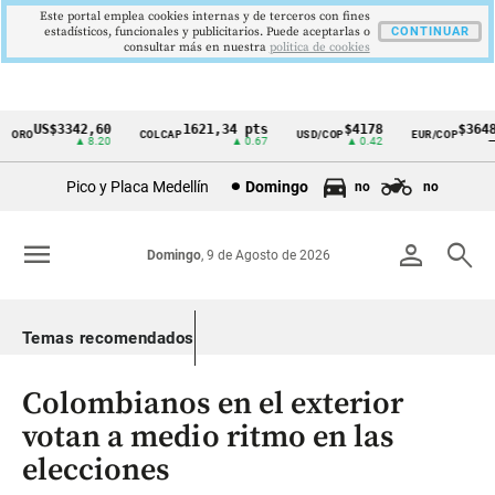
Este portal emplea cookies internas y de terceros con fines
estadísticos, funcionales y publicitarios. Puede aceptarlas o
CONTINUAR
consultar más en nuestra
politica de cookies
US$3342,60
1621,34 pts
$4178
$3648
RO
COLCAP
USD/COP
EUR/COP
Cintillo
▲ 8.20
▲ 0.67
▲ 0.42
—
de
Pico y Placa Medellín
Domingo
no
no
indicadores
económicos
menu
person
search
Domingo
, 9 de Agosto de 2026
Colombia
Temas recomendados
Colombianos en el exterior
votan a medio ritmo en las
elecciones