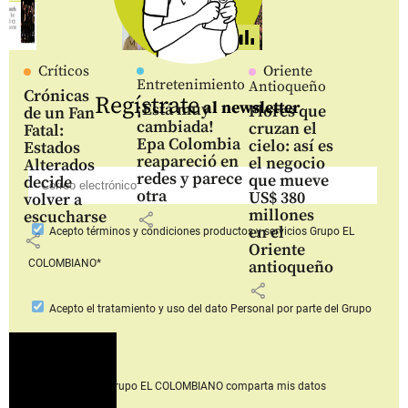
Críticos
Oriente
Entretenimiento
Antioqueño
Crónicas
Regístrate
al newsletter
¡Está muy
Flores que
de un Fan
cambiada!
cruzan el
Fatal:
Epa Colombia
cielo: así es
Estados
reapareció en
el negocio
Alterados
redes y parece
que mueve
decide
otra
US$ 380
volver a
millones
escucharse
share
en el
Acepto
términos y condiciones productos y servicios
Grupo EL
share
Oriente
COLOMBIANO*
antioqueño
share
Acepto
el tratamiento y uso del dato Personal
por parte del Grupo
EL COLOMBIANO*
Acepto que Grupo EL COLOMBIANO
comparta mis datos