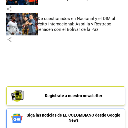
share
De cuestionados en Nacional y el DIM al
éxito internacional: Asprilla y Restrepo
renacen con el Bolívar de la Paz
share
Regístrate a nuestro newsletter
Siga las noticias de EL COLOMBIANO desde Google
News