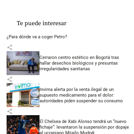
Te puede interesar
¿Para dónde va a coger Petro?
share
Cerraron centro estético en Bogotá tras
hallar desechos biológicos y presuntas
irregularidades sanitarias
share
Invima alerta por la venta ilegal de un
supuesto medicamento para el dolor:
autoridades piden suspender su consumo
share
El Chelsea de Xabi Alonso tendrá un “nuevo
fichaje”: levantaron la suspensión por dopaje
al ucraniano Mijailo Mudryk