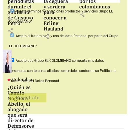
periodistas
la ceguera
por los
durante el
y sordera
colombianos
gobierno
para
Acepto
términos y condiciones productos y servicios
Grupo EL
share
de Gustavo
conocer a
COLOMBIANO*
Petro
Erling
Haaland
share
share
Acepto
el tratamiento y uso del dato Personal
por parte del Grupo
EL COLOMBIANO*
Acepto que Grupo EL COLOMBIANO
comparta mis datos
personales con terceros aliados comerciales
conforme su Política de
Colombia
Tratamiento del Datos Personal.
¿Quién es
Camilo
Noguera
Abello, el
abogado
que será
director de
Defensores