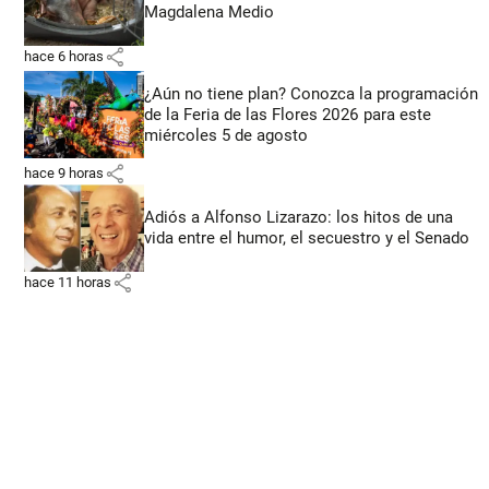
Magdalena Medio
share
hace 6 horas
¿Aún no tiene plan? Conozca la programación
de la Feria de las Flores 2026 para este
miércoles 5 de agosto
share
hace 9 horas
Adiós a Alfonso Lizarazo: los hitos de una
vida entre el humor, el secuestro y el Senado
share
hace 11 horas