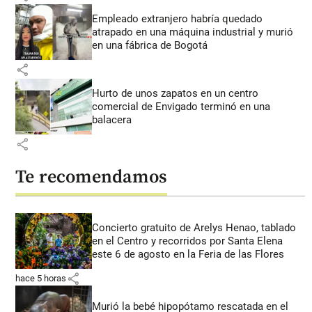
Empleado extranjero habría quedado
atrapado en una máquina industrial y murió
en una fábrica de Bogotá
share
Hurto de unos zapatos en un centro
comercial de Envigado terminó en una
balacera
share
Te recomendamos
Concierto gratuito de Arelys Henao, tablado
en el Centro y recorridos por Santa Elena
este 6 de agosto en la Feria de las Flores
share
hace 5 horas
Murió la bebé hipopótamo rescatada en el