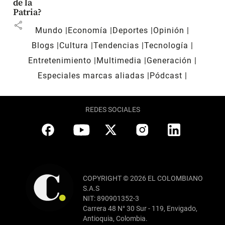
de la
Patria?
share
Mundo
Economía
Deportes
Opinión
Blogs
Cultura
Tendencias
Tecnología
Entretenimiento
Multimedia
Generación
Especiales marcas aliadas
Pódcast
REDES SOCIALES
COPYRIGHT © 2026 EL COLOMBIANO
S.A.S
NIT: 890901352-3
Carrera 48 N° 30 Sur - 119, Envigado,
Antioquia, Colombia.