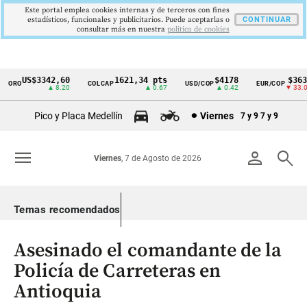
Este portal emplea cookies internas y de terceros con fines
estadísticos, funcionales y publicitarios. Puede aceptarlas o
CONTINUAR
consultar más en nuestra
politica de cookies
US$3342,60
1621,34 pts
$4178
$3639
ORO
COLCAP
USD/COP
EUR/COP
Cintillo
▲ 8.20
▲ 0.67
▲ 0.42
▼ 33.00
de
Pico y Placa Medellín
Viernes
7 y 9
7 y 9
indicadores
económicos
menu
person
search
Viernes
, 7 de Agosto de 2026
Colombia
Temas recomendados
Asesinado el comandante de la
Policía de Carreteras en
Antioquia