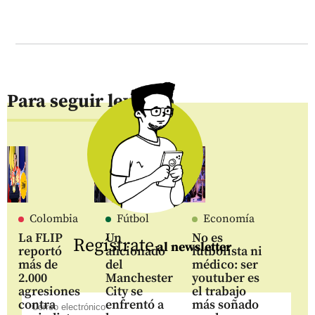
Para seguir leyendo
Colombia
Fútbol
Economía
La FLIP
Un
No es
Regístrate
al newsletter
reportó
aficionado
futbolista ni
más de
del
médico: ser
2.000
Manchester
youtuber es
agresiones
City se
el trabajo
contra
enfrentó a
más soñado