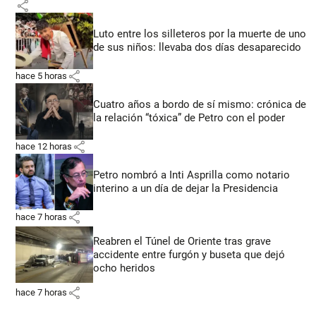
share
Luto entre los silleteros por la muerte de uno
de sus niños: llevaba dos días desaparecido
share
hace 5 horas
Cuatro años a bordo de sí mismo: crónica de
la relación “tóxica” de Petro con el poder
share
hace 12 horas
Petro nombró a Inti Asprilla como notario
interino a un día de dejar la Presidencia
share
hace 7 horas
Reabren el Túnel de Oriente tras grave
accidente entre furgón y buseta que dejó
ocho heridos
share
hace 7 horas