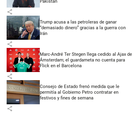
Pakistán
share
Trump acusa a las petroleras de ganar
“demasiado dinero” gracias a la guerra con
Irán
share
Marc-André Ter Stegen llega cedido al Ajax de
Ámsterdam; el guardameta no cuenta para
Flick en el Barcelona
share
Consejo de Estado frenó medida que le
permitía al Gobierno Petro contratar en
festivos y fines de semana
share