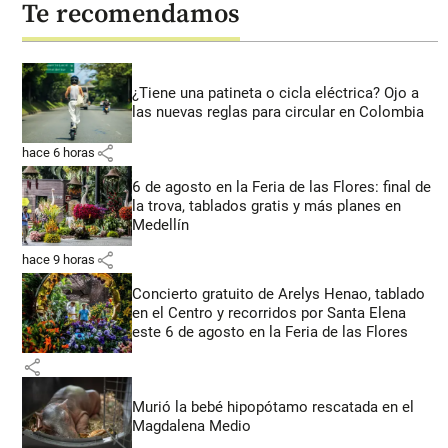
Te recomendamos
¿Tiene una patineta o cicla eléctrica? Ojo a
las nuevas reglas para circular en Colombia
share
hace 6 horas
6 de agosto en la Feria de las Flores: final de
la trova, tablados gratis y más planes en
Medellín
share
hace 9 horas
Concierto gratuito de Arelys Henao, tablado
en el Centro y recorridos por Santa Elena
este 6 de agosto en la Feria de las Flores
share
Murió la bebé hipopótamo rescatada en el
Magdalena Medio