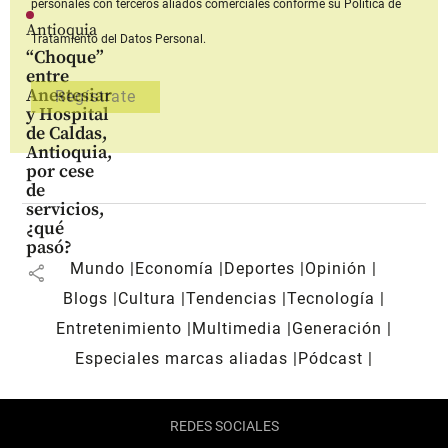
personales con terceros aliados comerciales
conforme su Política de
Antioquia
Tratamiento del Datos Personal.
“Choque”
entre
Anestesiar
y Hospital
de Caldas,
Antioquia,
por cese
de
servicios,
¿qué
pasó?
Mundo
Economía
Deportes
Opinión
share
Blogs
Cultura
Tendencias
Tecnología
Entretenimiento
Multimedia
Generación
Especiales marcas aliadas
Pódcast
REDES SOCIALES