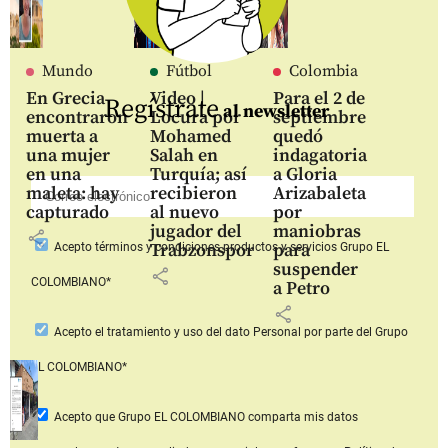
Mundo
Fútbol
Colombia
En Grecia
Video |
Para el 2 de
Regístrate
al newsletter
encontraron
Locura por
septiembre
muerta a
Mohamed
quedó
una mujer
Salah en
indagatoria
en una
Turquía; así
a Gloria
maleta: hay
recibieron
Arizabaleta
capturado
al nuevo
por
jugador del
maniobras
share
Trabzonspor
para
Acepto
términos y condiciones productos y servicios
Grupo EL
suspender
share
COLOMBIANO*
a Petro
share
Acepto
el tratamiento y uso del dato Personal
por parte del Grupo
EL COLOMBIANO*
Acepto que Grupo EL COLOMBIANO
comparta mis datos