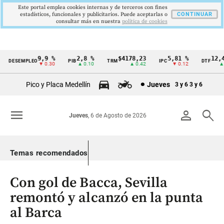
Este portal emplea cookies internas y de terceros con fines
estadísticos, funcionales y publicitarios. Puede aceptarlas o
CONTINUAR
consultar más en nuestra
politica de cookies
9,9 %
2,8 %
$4178,23
5,81 %
12,48 
DESEMPLEO
PIB
TRM
IPC
DTF
Cintillo
▼ 0.30
▲ 0.10
▲ 0.42
▼ 0.12
▲ 0.
de
Pico y Placa Medellín
Jueves
3 y 6
3 y 6
indicadores
económicos
menu
person
search
Jueves
, 6 de Agosto de 2026
Colombia
Temas recomendados
Con gol de Bacca, Sevilla
remontó y alcanzó en la punta
al Barca