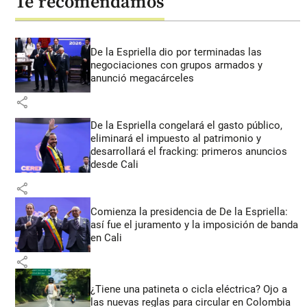
Te recomendamos
De la Espriella dio por terminadas las
negociaciones con grupos armados y
anunció megacárceles
share
De la Espriella congelará el gasto público,
eliminará el impuesto al patrimonio y
desarrollará el fracking: primeros anuncios
desde Cali
share
Comienza la presidencia de De la Espriella:
así fue el juramento y la imposición de banda
en Cali
share
¿Tiene una patineta o cicla eléctrica? Ojo a
las nuevas reglas para circular en Colombia