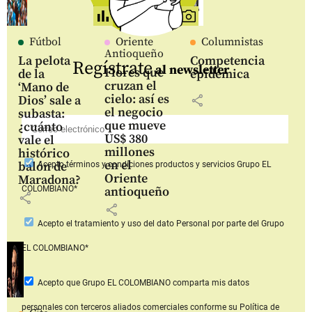
Fútbol
Oriente
Columnistas
Antioqueño
La pelota
Competencia
Regístrate
al newsletter
Flores que
de la
epidémica
cruzan el
‘Mano de
cielo: así es
share
Dios’ sale a
el negocio
subasta:
que mueve
¿cuánto
US$ 380
vale el
millones
histórico
en el
balón de
Acepto
términos y condiciones productos y servicios
Grupo EL
Oriente
Maradona?
COLOMBIANO*
antioqueño
share
share
Acepto
el tratamiento y uso del dato Personal
por parte del Grupo
EL COLOMBIANO*
Acepto que Grupo EL COLOMBIANO
comparta mis datos
personales con terceros aliados comerciales
conforme su Política de