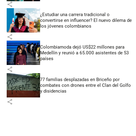
share
¿Estudiar una carrera tradicional o
convertirse en influencer? El nuevo dilema de
los jóvenes colombianos
share
Colombiamoda dejó US$22 millones para
Medellín y reunió a 65.000 asistentes de 53
países
share
77 familias desplazadas en Briceño por
combates con drones entre el Clan del Golfo
y disidencias
share