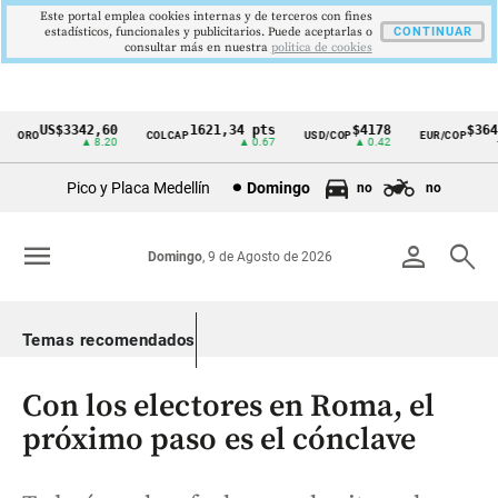
Este portal emplea cookies internas y de terceros con fines
estadísticos, funcionales y publicitarios. Puede aceptarlas o
CONTINUAR
consultar más en nuestra
politica de cookies
US$3342,60
1621,34 pts
$4178
$3648
ORO
COLCAP
USD/COP
EUR/COP
Cintillo
▲ 8.20
▲ 0.67
▲ 0.42
—
de
Pico y Placa Medellín
Domingo
no
no
indicadores
económicos
menu
person
search
Domingo
, 9 de Agosto de 2026
Colombia
Temas recomendados
Con los electores en Roma, el
próximo paso es el cónclave