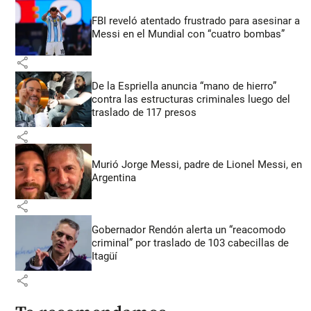
FBI reveló atentado frustrado para asesinar a
Messi en el Mundial con “cuatro bombas”
share
De la Espriella anuncia “mano de hierro”
contra las estructuras criminales luego del
traslado de 117 presos
share
Murió Jorge Messi, padre de Lionel Messi, en
Argentina
share
Gobernador Rendón alerta un “reacomodo
criminal” por traslado de 103 cabecillas de
Itagüí
share