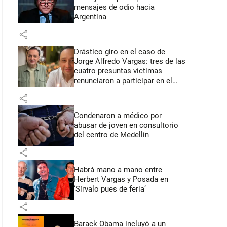
mensajes de odio hacia
Argentina
share
Drástico giro en el caso de
Jorge Alfredo Vargas: tres de las
cuatro presuntas víctimas
renunciaron a participar en el
juicio
share
Condenaron a médico por
abusar de joven en consultorio
del centro de Medellín
share
Habrá mano a mano entre
Herbert Vargas y Posada en
‘Sírvalo pues de feria’
share
Barack Obama incluyó a un