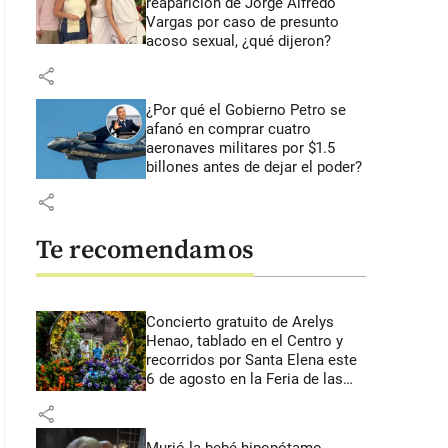
reaparición de Jorge Alfredo
Vargas por caso de presunto
acoso sexual, ¿qué dijeron?
share
¿Por qué el Gobierno Petro se
afanó en comprar cuatro
aeronaves militares por $1.5
billones antes de dejar el poder?
share
Te recomendamos
Concierto gratuito de Arelys
Henao, tablado en el Centro y
recorridos por Santa Elena este
6 de agosto en la Feria de las
Flores
share