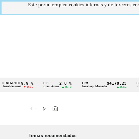
Este portal emplea cookies internas y de terceros con
9,9 %
2,8 %
$4178,23
MPLEO
PIB
TRM
IPC
Cintillo
acional
Crec. Anual
Tasa Rep. Moneda
Inflación 
▼ 0.30
▲ 0.10
▲ 0.42
de
indicadores
graphic_eq
play_arrow
photo_camera
económicos
Colombia
Temas recomendados