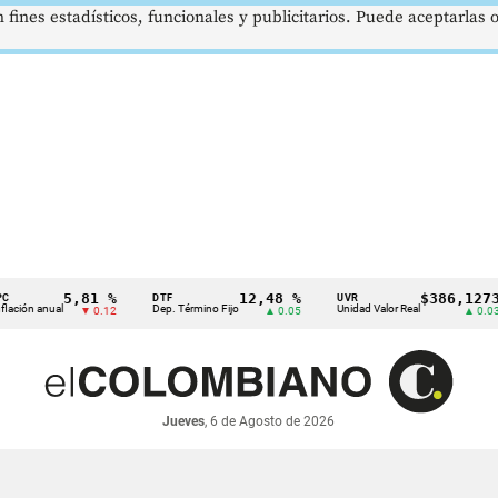
 fines estadísticos, funcionales y publicitarios. Puede aceptarlas
5,81 %
12,48 %
$386,1273
DTF
UVR
anual
Dep. Término Fijo
Unidad Valor Real
▼ 0.12
▲ 0.05
▲ 0.03
Jueves
, 6 de Agosto de 2026