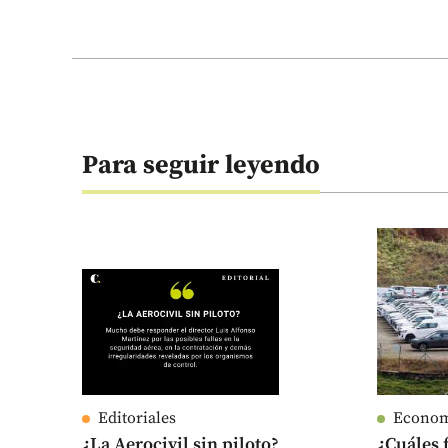
Para seguir leyendo
Editoriales
Econo
¿La Aerocivil sin piloto?
¿Cuáles 