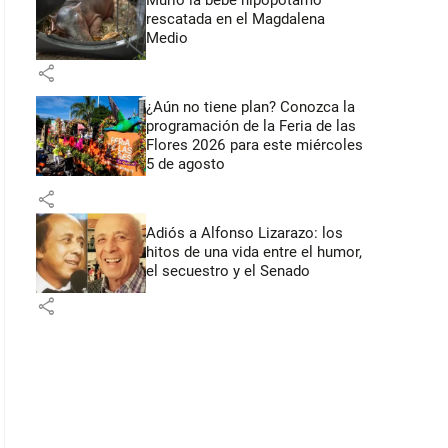
Murió la bebé hipopótamo
rescatada en el Magdalena
Medio
share
¿Aún no tiene plan? Conozca la
programación de la Feria de las
Flores 2026 para este miércoles
5 de agosto
share
Adiós a Alfonso Lizarazo: los
hitos de una vida entre el humor,
el secuestro y el Senado
share