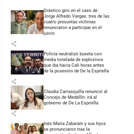
Drástico giro en el caso de
Jorge Alfredo Vargas: tres de las
cuatro presuntas víctimas
renunciaron a participar en el
juicio
share
Policía neutralizó buseta con
media tonelada de explosivos
que iba hacia Cali horas antes
de la posesión de De la Espriella
share
Claudia Carrasquilla renunció al
Concejo de Medellín: irá al
gobierno de De La Espriella
share
Inés María Zabaraín y sus hijos
se pronunciaron tras la