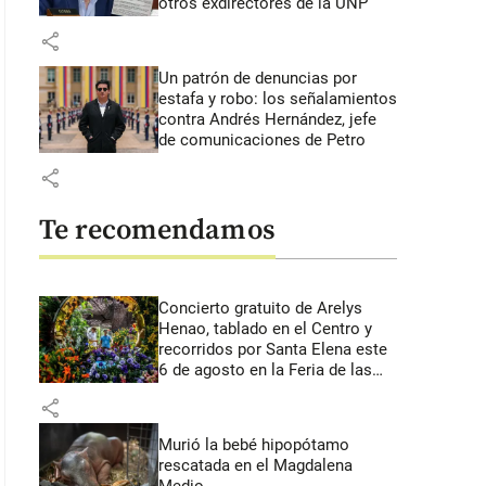
otros exdirectores de la UNP
share
Un patrón de denuncias por
estafa y robo: los señalamientos
contra Andrés Hernández, jefe
de comunicaciones de Petro
share
Te recomendamos
Concierto gratuito de Arelys
Henao, tablado en el Centro y
recorridos por Santa Elena este
6 de agosto en la Feria de las
Flores
share
Murió la bebé hipopótamo
rescatada en el Magdalena