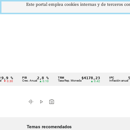
Este portal emplea cookies internas y de terceros con
 %
2,8 %
$4178,23
5,81 
PIB
TRM
IPC
Cintillo
Crec. Anual
Tasa Rep. Moneda
Inflación anual
30
▲ 0.10
▲ 0.42
▼ 0.
de
indicadores
graphic_eq
play_arrow
photo_camera
económicos
Colombia
Temas recomendados