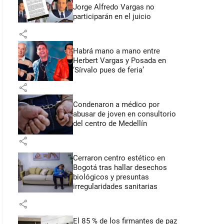
Jorge Alfredo Vargas no
participarán en el juicio
share
Habrá mano a mano entre
Herbert Vargas y Posada en
‘Sírvalo pues de feria’
share
Condenaron a médico por
abusar de joven en consultorio
del centro de Medellín
share
Cerraron centro estético en
Bogotá tras hallar desechos
biológicos y presuntas
irregularidades sanitarias
share
El 85 % de los firmantes de paz