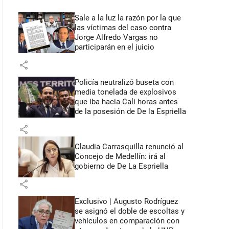
Sale a la luz la razón por la que
las víctimas del caso contra
Jorge Alfredo Vargas no
participarán en el juicio
share
Policía neutralizó buseta con
media tonelada de explosivos
que iba hacia Cali horas antes
de la posesión de De la Espriella
share
Claudia Carrasquilla renunció al
Concejo de Medellín: irá al
gobierno de De La Espriella
share
Exclusivo | Augusto Rodríguez
se asignó el doble de escoltas y
vehículos en comparación con