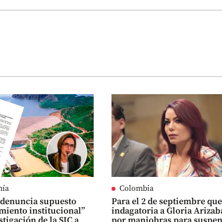
mía
Colombia
 denuncia supuesto
Para el 2 de septiembre qu
miento institucional”
indagatoria a Gloria Arizab
stigación de la SIC a
por maniobras para suspe